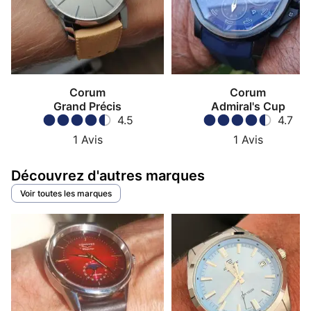
rapport au concept.
La marque se juge moins sur
une “ligne unique” que sur une capacité à créer des
repères
: des montres qui incarnent une époque, un
geste esthétique, une idée de matière ou de symbole.
C’est un ADN très particulier dans l’horlogerie suisse,
et c’est aussi ce qui fait que Corum peut séduire des
Corum
Corum
profils très différents : du collectionneur de pièces
Grand Précis
Admiral's Cup
4.5
4.7
“pop” au passionné de mécanique sculpturale.
1
Avis
1
Avis
Corum Coin Watch
— Montre construite autour
d’une pièce d’or, devenue un signe distinctif
Découvrez d'autres marques
historique de la marque.
Voir toutes les marques
Corum Heritage
— Ensemble de références qui
prolongent l’idée de pièces-signatures, souvent
ancrées dans l’histoire et le style Corum.
Bubble : le dôme, la démesure et l’esprit
millénaire