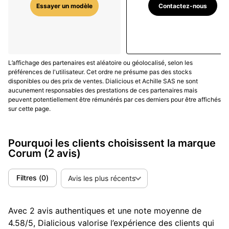
Contactez-nous
Essayer un modèle
Golden Bridge : un mouvement baguette
comme sculpture portative
Si l’Admiral’s Cup incarne le côté “signalétique” de
Corum, la Golden Bridge incarne son côté
L’affichage des partenaires est aléatoire ou géolocalisé, selon les
“architecture”.
La Golden Bridge naît d’un concept
préférences de l'utilisateur. Cet ordre ne présume pas des stocks
disponibles ou des prix de ventes. Dialicious et Achille SAS ne sont
présenté en 1977 par Vincent Calabrese
, puis
aucunement responsables des prestations de ces partenaires mais
développé avec Corum avant de devenir, au début des
peuvent potentiellement être rémunérés par ces derniers pour être affichés
années 1980, l’une des images les plus fortes de la
sur cette page.
marque : un mouvement en forme de pont vertical,
étiré comme une colonne, souvent visible entre deux
Pourquoi les clients choisissent la marque
glaces saphir. L’idée est simple et radicale :
Corum
(2 avis)
transformer l’organe mécanique en décor principal,
sans que la montre ne devienne illisible.
Filtres
(
0
)
Avis les plus récents
La Golden Bridge est importante pour une autre raison
: elle montre la capacité de Corum à rendre une idée
Avec 2 avis authentiques et une note moyenne de
immédiatement reconnaissable, tout en la déclinant
4.58/5, Dialicious valorise l’expérience des clients qui
sur des décennies.
Le principe du “mouvement