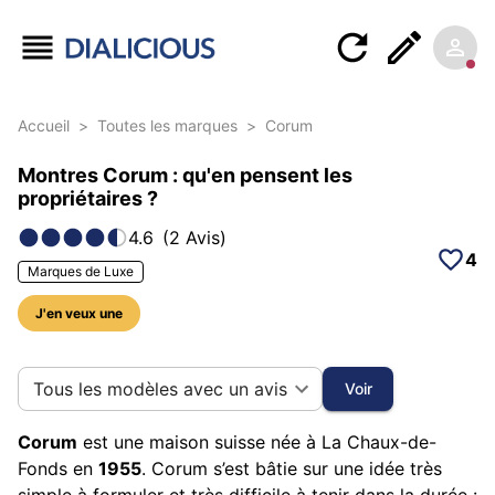
Accueil
>
Toutes les marques
>
Corum
Montres Corum : qu'en pensent les
propriétaires ?
4.6
(
2
Avis
)
4
Marques de Luxe
J'en veux une
11 photos sur cette marque
Tous les modèles avec un avis
Voir
Corum
est une maison suisse née à La Chaux-de-
Fonds en
1955
. Corum s’est bâtie sur une idée très