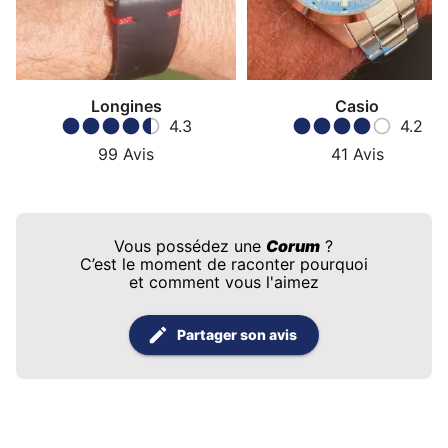
Si une collection résume la capacité de Corum à être
clivante et visible, c’est bien la Bubble.
La Bubble est
introduite en 2000 sous l’ère Severin Wunderman
,
avec un parti pris radical : un boîtier imposant et
surtout une glace saphir très bombée, qui amplifie la
Longines
Casio
présence, déforme la perception du cadran et
4.3
4.2
transforme la montre en objet presque “optique”. La
99
Avis
41
Avis
montre n’essaie pas d’être discrète ; elle assume d’être
vue, commentée, et parfois collectionnée comme une
série d’affiches au poignet.
Vous possédez une
Corum
?
La Bubble a aussi une dimension culturelle, parce
C’est le moment de raconter pourquoi
et comment vous l'aimez
qu’elle a été portée par l’esthétique des années 2000 :
excès, expérimentation, motifs, références pop,
cadrans narratifs, collaborations ou éditions à thème
Partager son avis
selon les périodes.
La collection fonctionne comme
un terrain de jeu visuel
, et elle séduit précisément
ceux qui veulent une montre qui raconte quelque
chose immédiatement, sans passer par le vocabulaire