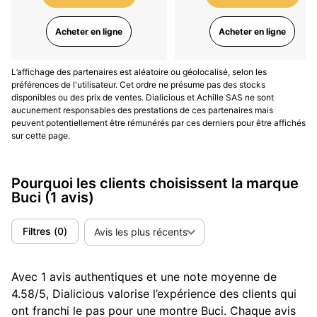
compacte, lisible et élégante,
enrichie par une
dimension littéraire tangible.
La collection « Garde-
Acheter en ligne
Acheter en ligne
temps » offre un socle intemporel, quand les
collaborations injectent un accent plus expressif. Le
critère de choix tient surtout à la teinte, au message
L’affichage des partenaires est aléatoire ou géolocalisé, selon les
préférences de l'utilisateur. Cet ordre ne présume pas des stocks
gravé et au niveau de singularité souhaité. Avant
disponibles ou des prix de ventes. Dialicious et Achille SAS ne sont
d’acheter, confrontez votre préférence esthétique et
aucunement responsables des prestations de ces partenaires mais
l’usage réel grâce
aux avis clients Dialicious
.
peuvent potentiellement être rémunérés par ces derniers pour être affichés
sur cette page.
(Mise à jour août 2025)
Pourquoi les clients choisissent la marque
Buci
(1 avis)
Filtres
(
0
)
Avis les plus récents
Avec 1 avis authentiques et une note moyenne de
4.58/5, Dialicious valorise l’expérience des clients qui
ont franchi le pas pour une montre Buci. Chaque avis