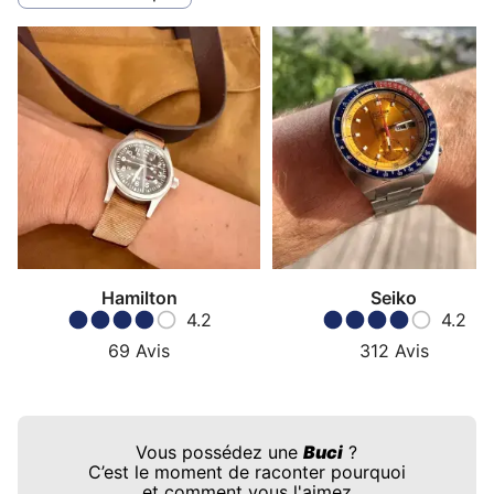
Hamilton
Seiko
4.2
4.2
69
Avis
312
Avis
Vous possédez une
Buci
?
C’est le moment de raconter pourquoi
et comment vous l'aimez