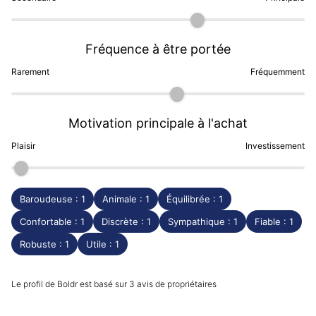
clients Dialicious
sont une précieuse ressource pour
évaluer chacun des différents modèles à travers
l'expérience réelle des clients.
Fréquence à être portée
(Mise à jour Novembre 2023)
Rarement
Fréquemment
Motivation principale à l'achat
Plaisir
Investissement
Baroudeuse : 1
Animale : 1
Équilibrée : 1
Confortable : 1
Discrète : 1
Sympathique : 1
Fiable : 1
Robuste : 1
Utile : 1
Le profil de Boldr est basé sur 3 avis de propriétaires