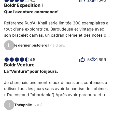
Boldr
Expedition I
les aspérités dont elle est recouverte. Le verre saphir 
Que l'aventure commence!
est également appréciable. 

On regrettera le zèbre gravé sur le fond de boîte, 
Référence Rub'Al Khali série limitée 300 exemplaires a 
même s'il représente le safa…
tout d'une exploratrice. Baroudeuse et vintage avec 
son bracelet canvas, un cadran crème et des notes de 
orange sur les aiguilles et la couronne de la lunette 
L
le dernier pistolero
il y a 3 ans
tournante boussole. Etanche à 200m, cadran ultra 
lisible et full lume dans l'obscurité, cette montre peut 
vous accompagner dans toutes les circonstances. Une 
4.5
5
1,699
Boldr
Venture
invitation à l'Aventure avec un grand A!
La "Venture" pour toujours.
Je cherchais une montre aux dimensions contenues à 
utiliser tous les jours sans avoir la hantise de l abimer. 
( Du costaud "abordable").Après avoir parcouru et usé 
mes petits yeux sur bon nombres d articles je suis 
T
Théophile
il y a 3 ans
tombé sur la micro marque Boldr et plus précisément 
la Venture Sand Storm ( diam 38 ) titane , verre saphir 