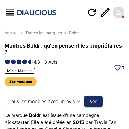
Accueil
>
Toutes les marques
>
Boldr
Montres Boldr : qu'en pensent les propriétaires
?
4.3
(
3
Avis
)
0
Micro-Marques
J'en veux une
15 photos sur cette marque
Tous les modèles avec un avis
Voir
La marque
Boldr
est issue d'une campagne
Kickstarter. Elle a été créée en
2015
par Travis Tan,