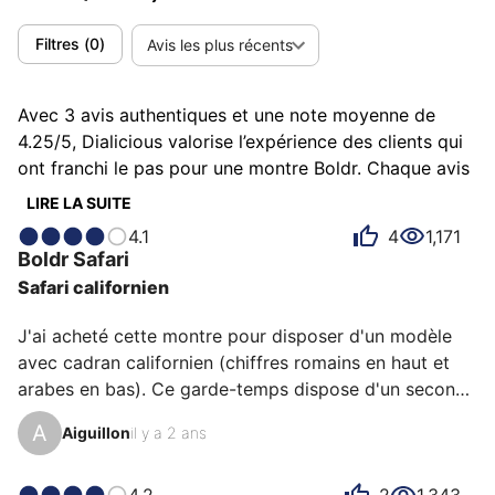
Filtres
(
0
)
Avis les plus récents
Avec 3 avis authentiques et une note moyenne de
4.25/5, Dialicious valorise l’expérience des clients qui
ont franchi le pas pour une montre Boldr. Chaque avis
est une source d’inspiration pour comprendre ce qui
LIRE LA SUITE
rend Boldr unique aux yeux de ses possesseurs.
4.1
4
1,171
Certains la décrivent comme baroudeuse, d'autres
Boldr
Safari
comme animale ou équilibrée et chacun a des raisons
Safari californien
personnelles d’aimer sa Boldr pour son confort, sa
robustesse ou encore son rapport qualité-prix.
J'ai acheté cette montre pour disposer d'un modèle 
avec cadran californien (chiffres romains en haut et 
arabes en bas). Ce garde-temps dispose d'un second 
fuseau horaire grâce à sa complication GMT. 

A
Aiguillon
il y a 2 ans
Si les heures et les minutes sont particulièrement 
lisibles, c'est moins le cas de l'aiguille GMT. La 
couronne est vissée et sa préhension est facilitée par 
4.2
2
1,343