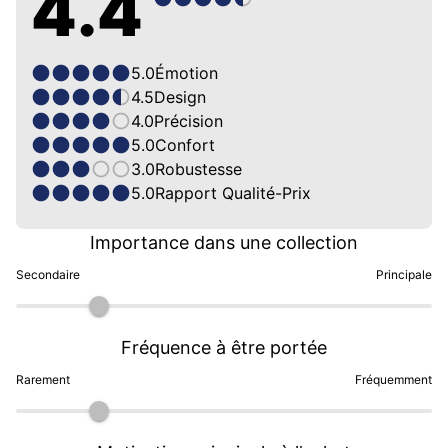
4.4
5.0
Émotion
4.5
Design
4.0
Précision
5.0
Confort
3.0
Robustesse
5.0
Rapport Qualité-Prix
Importance dans une collection
Secondaire
Principale
Fréquence à être portée
Rarement
Fréquemment