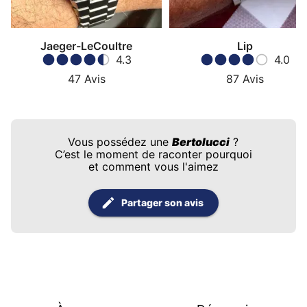
Jaeger-LeCoultre
Lip
4.3
4.0
47
Avis
87
Avis
Vous possédez une
Bertolucci
?
C’est le moment de raconter pourquoi
et comment vous l'aimez
Partager son avis