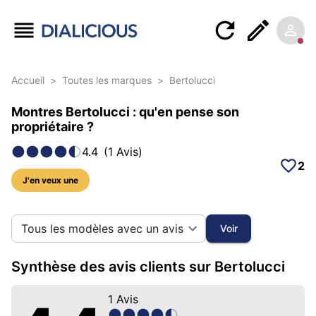
Accueil
>
Toutes les marques
>
Bertolucci
Montres Bertolucci : qu'en pense son
propriétaire ?
4.4
(
1
Avis
)
2
J'en veux une
5 photos sur cette marque
Tous les modèles avec un avis
Voir
Synthèse des avis clients sur Bertolucci
1
Avis