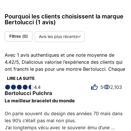
Pourquoi les clients choisissent la marque
Bertolucci
(1 avis)
Filtres
(
0
)
Avis les plus récents
Avec 1 avis authentiques et une note moyenne de
4.42/5, Dialicious valorise l’expérience des clients qui
ont franchi le pas pour une montre Bertolucci. Chaque
avis est une source d’inspiration pour comprendre ce
LIRE LA SUITE
qui rend Bertolucci unique aux yeux de ses
4.4
5
2,103
possesseurs. Certains la décrivent comme
Bertolucci
Pulchra
confortable, d'autres comme habillée ou fière et
Le meilleur bracelet du monde
chacun a des raisons personnelles d’aimer sa
Bertolucci pour son émotion, son confort ou encore
On parle souvent du design des années 70 mais dans 
son rapport qualité-prix.
les 90’s c’était pas mal non plus. 

J’ai longtemps vécu avec le souvenir ému d’une 