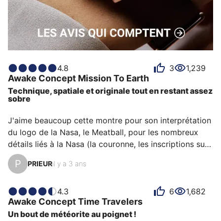
4.8
3
1,239
Awake Concept
Mission To Earth
Technique, spatiale et originale tout en restant assez
sobre
J'aime beaucoup cette montre pour son interprétation 
du logo de la Nasa, le Meatball, pour les nombreux 
détails liés à la Nasa (la couronne, les inscriptions sur 
la couronne rouge, la devise de la Nasa sur l'arrière, le 
P
PRIEUR
il y a 3 ans
symbole d'étanchéité dessiné grâce à un poisson avec 
un casque de cosmonaute, ...), sa légèreté dû en partie 
au titane spacial recyclé du boitier, et sa technologie 
4.3
6
1,682
Awake Concept
Time Travelers
innovante : le verre contient une puce NFC qui permet 
Un bout de météorite au poignet !
d'authentifier la propriété de la montre et son origine 