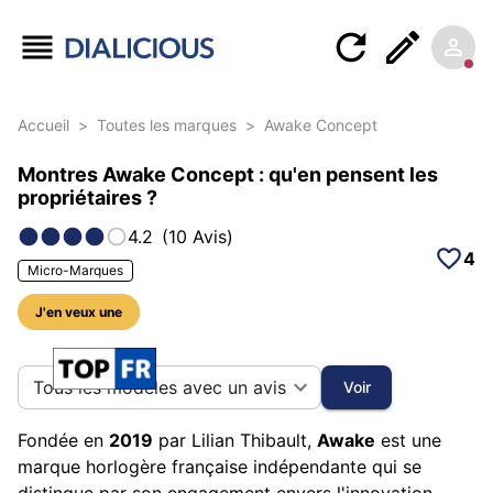
Accueil
>
Toutes les marques
>
Awake Concept
Montres Awake Concept : qu'en pensent les
propriétaires ?
4.2
(
10
Avis
)
4
Micro-Marques
J'en veux une
66 photos sur cette marque
Tous les modèles avec un avis
Voir
Fondée en
2019
par Lilian Thibault,
Awake
est une
marque horlogère française indépendante qui se