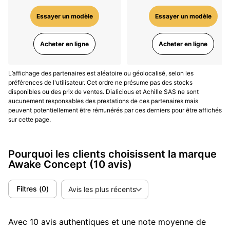
fabriquées à partir de matériaux recyclés, avec des
designs modernes et élégants adaptés à un usage
Essayer un modèle
Essayer un modèle
quotidien.
Acheter en ligne
Acheter en ligne
Awake Time Travelers
: Lancée en 2023, cette
collection présente des montres dotées de cadrans en
météorite naturelle, offrant une connexion unique avec
L’affichage des partenaires est aléatoire ou géolocalisé, selon les
préférences de l'utilisateur. Cet ordre ne présume pas des stocks
l'univers et rappelant l'engagement d'Awake envers
disponibles ou des prix de ventes. Dialicious et Achille SAS ne sont
l'innovation et l'exploration.
aucunement responsables des prestations de ces partenaires mais
peuvent potentiellement être rémunérés par ces derniers pour être affichés
Awake Sòn Mài
: Un savant mélange de l'excellence
sur cette page.
horlogère suisse et l'art ancestral vietnamien
combinés pour vous offrir la quintessence de l'artisan
Pourquoi les clients choisissent la marque
d'art, avec une proposition de valeur accessible au
Awake Concept
(10 avis)
plus grand nombre.
Filtres
(
0
)
Avis les plus récents
Collaborations et Projets Spéciaux
Awake a également participé à des projets
Avec 10 avis authentiques et une note moyenne de
prestigieux, notamment en réalisant la
montre