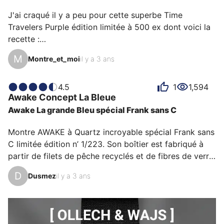
(les plus grandes marques…
J'ai craqué il y a peu pour cette superbe Time 
Travelers Purple édition limitée à 500 ex dont voici la 
recette :

- un peu de cocorico comme on l'aime 

M
Montre_et_moi
il y a 3 ans
- une tranche de la plus vieille météorite retrouvée à 
ce jour 

- un morceau de Space Titanium qui allie plusieurs 
4.5
1
1,594
Awake Concept
La Bleue
finitions 

Awake La grande Bleu spécial Frank sans C
- une bonne dose de détails sympa (couronne avec 
logo, fond de boîte, boucle)

Montre AWAKE à Quartz incroyable spécial Frank sans 
- un moule contenu de 40mm

C limitée édition n’ 1/223. Son boîtier est fabriqué à 
Pas grand chose à lui reprocher, c'est un voyage dans 
partir de filets de pêche recyclés et de fibres de verre. 
l'espace à chaque mise au poignet !
c’est un mouvement japonais à l’énergie solaire qui 
D
Dusmez
il y a 3 ans
anime cette édition spéciale. Il se recharge à la lumière 
du jour ou artificielle. Par conséquent, pas de 
changement de pile, pas de déchets. Et donc, une 
excellente alternative – durable et économique – au 