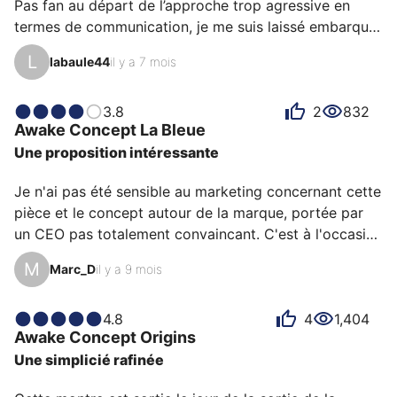
Pas fan au départ de l’approche trop agressive en 
termes de communication, je me suis laissé embarqué 
dans le message écologique sur le drame du plastique 
L
labaule44
il y a 7 mois
dans les océans. Il suffit de zapper de temps à autres 
pour voir des images aussi horribles que 
désespérantes. Que dire alors de cette Awake 
3.8
2
832
Awake Concept
La Bleue
Concept La Bleue ? Simplement qu’elle utilise - je 
Une proposition intéressante
pense - à dessein un design ultra reconnaissable 
notamment de Rolex Submariner pour nous faire 
Je n'ai pas été sensible au marketing concernant cette 
réfléchir sur la nécessi…
pièce et le concept autour de la marque, portée par 
un CEO pas totalement convaincant. C'est à l'occasion 
de soldes au Printemps que je me suis laissé tenter 
M
Marc_D
il y a 9 mois
par cette montre.  Elle avait pour elle l'innovation de 
ses matériaux (bracelet en filet de pêche recyclé et 
boîtier en plastique recyclé), ainsi qu'une extrême 
4.8
4
1,404
Awake Concept
Origins
lisibilité.

Une simplicié rafinée
Je n'avais en outre pas de solaire dans la collection. 