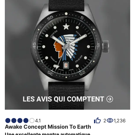
mouvement à quartz traditionnel. Son bracelet est 
confectionné en BioPOLY, un polymère végétal à…
4.1
2
1,236
Awake Concept
Mission To Earth
Une excellente montre automatique