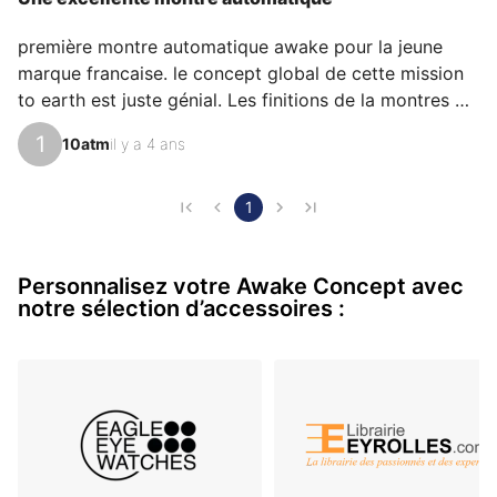
première montre automatique awake pour la jeune 
marque francaise. le concept global de cette mission 
to earth est juste génial. Les finitions de la montres 
sont excellentes avec une mention spéciale pour le 
1
10atm
il y a 4 ans
bracelet et sa magnifique boucle ardillon ! 
L'intégration de la blockchain dans le verre est aussi 
une prouesse technique mais également un grande 
1
avancée sur la partie expérience client et sécurité 
produit !
Personnalisez votre Awake Concept avec
notre sélection d’accessoires :