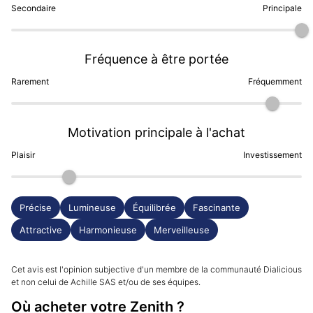
Secondaire
Principale
manoeuvre ou de travaux donc un peu d'attention 
m'épargne aujourd'hui ces problèmes. Les puristes de 
la marque à la couronne ont tendance à critiquer ce 
Fréquence à être portée
modèle en raison de ses ressemblances non 
dissimulées avec une Daytona avec une virulence au 
Rarement
Fréquemment
finale très modérée. Zenith est en effet très légitime 
ayant équipé les Dayto pendant un temps avec son 
Motivation principale à l'achat
priméro et puis personne n'a l'exclusivité du tricompax 
:). Bref, j'adore cette montre dont je trouve l'équilibre 
Plaisir
Investissement
parfait !
Précise
Lumineuse
Équilibrée
Fascinante
Attractive
Harmonieuse
Merveilleuse
Cet avis est l'opinion subjective d'un membre de la communauté Dialicious
et non celui de Achille SAS et/ou de ses équipes.
Où acheter votre Zenith ?