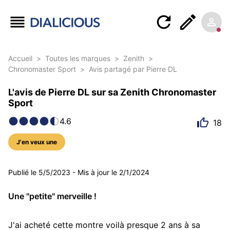
Accueil
>
Toutes les marques
>
Zenith
>
Chronomaster Sport
>
Avis partagé par Pierre DL
L'avis de Pierre DL sur sa Zenith Chronomaster
Sport
4.6
18
J'en veux une
8 photos
Publié le
5/5/2023
-
Mis à jour le
2/1/2024
Une "petite" merveille !
J'ai acheté cette montre voilà presque 2 ans à sa 