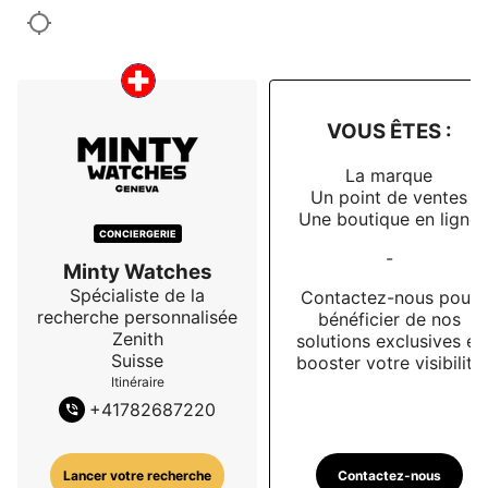
VOUS ÊTES :
La marque
Un point de ventes
Une boutique en ligne
CONCIERGERIE
-
Minty Watches
Spécialiste de la
Contactez-nous pour
recherche personnalisée
bénéficier de nos
Zenith
solutions exclusives et
Suisse
booster votre visibilité
Itinéraire
+
41782687220
Contactez-nous
Lancer votre recherche