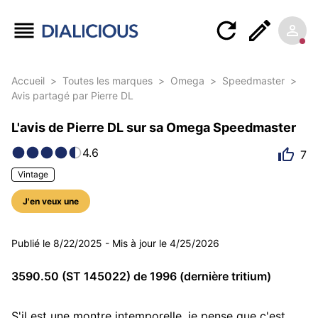
Accueil
>
Toutes les marques
>
Omega
>
Speedmaster
>
Avis partagé par Pierre DL
L'avis de Pierre DL sur sa Omega Speedmaster
4.6
7
Vintage
J'en veux une
6 photos
Publié le
8/22/2025
-
Mis à jour le
4/25/2026
3590.50 (ST 145022) de 1996 (dernière tritium)
S'il est une montre intemporelle, je pense que c'est 