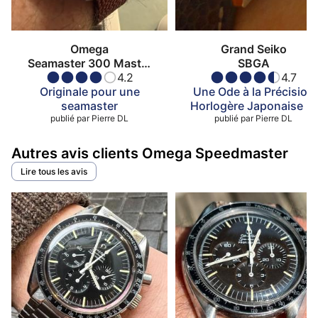
Omega
Grand Seiko
Seamaster 300 Master
SBGA
Co-Axial
4.2
4.7
Originale pour une
Une Ode à la Précision
seamaster
Horlogère Japonaise et
publié par
Pierre DL
publié par
au Printemps
Pierre DL
Autres avis clients Omega Speedmaster
Lire tous les avis