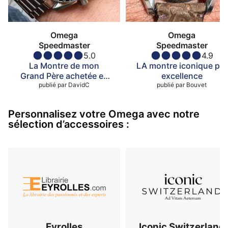
Omega
Omega
Speedmaster
Speedmaster
5.0
4.9
La Montre de mon
LA montre iconique par
Grand Père achetée en
excellence
publié par
1970
DavidC
publié par
Bouvet
Personnalisez votre Omega avec notre
sélection d’accessoires :
Eyrolles
Iconic Switzerland