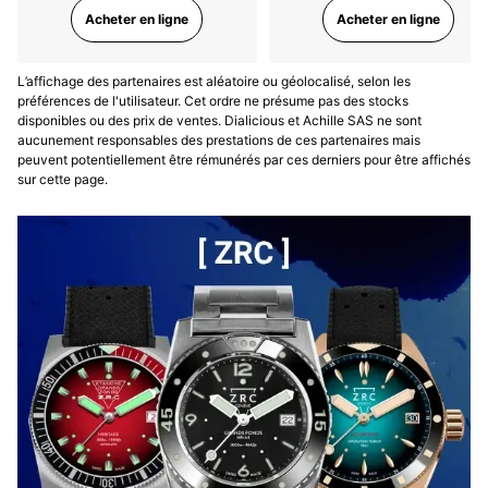
Acheter en ligne
Acheter en ligne
Full Set

Cadran d'origine "T swiss made T".  Index et aiguilles 
tritium avec une très belle patine crème.

L’affichage des partenaires est aléatoire ou géolocalisé, selon les
Calibre Omega 86.

préférences de l'utilisateur. Cet ordre ne présume pas des stocks
disponibles ou des prix de ventes. Dialicious et Achille SAS ne sont
Verre plexi avec logo Omega au centre.

aucunement responsables des prestations de ces partenaires mais
42mm hors couronne qui passent comme une lettre à 
peuvent potentiellement être rémunérés par ces derniers pour être affichés
la poste avec une lunette assez fine et une épaisseur 
sur cette page.
contenue !

La montre est équipée de son bracelet acier d'origine 
réf. 1479 avec pièces de bout 812.

Mais je la porte le plus souvent sur un cuir fin 
légèrement grainé de chez Haddn (provenance 
Thailand) avec une boucle ardillon ou encore sur le 
Nato Omega Space (acheté plus tard) ou encore un 
tissé de chez Avel & Men