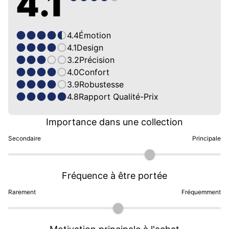
4.1
4.4
Émotion
4.1
Design
3.2
Précision
4.0
Confort
3.9
Robustesse
4.8
Rapport Qualité-Prix
Importance dans une collection
Secondaire
Principale
Fréquence à être portée
Rarement
Fréquemment