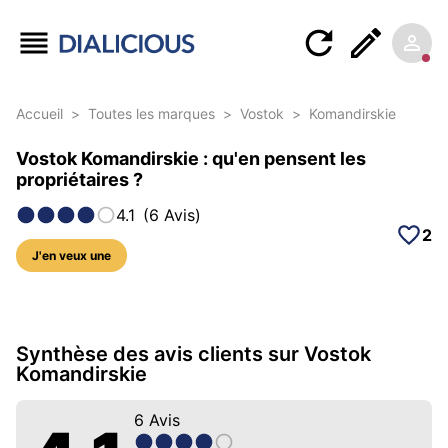
Accueil
>
Toutes les marques
>
Vostok
>
Komandirskie
Vostok Komandirskie : qu'en pensent les
propriétaires ?
4.1
(
6
Avis
)
2
J'en veux une
44 photos sur ce modèle
Synthèse des avis clients sur Vostok
Komandirskie
6
Avis