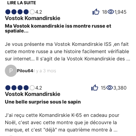
une source d’inspiration pour comprendre ce qui rend
LIRE LA SUITE
la Vostok Komandirskie unique aux yeux de ses
4.2
18
1,945
possesseurs. Certains la décrivent comme historique,
Vostok
Komandirskie
d'autres comme robuste ou intemporelle et chacun a
Ma Vostok komandirskie iss montre russe et
des raisons personnelles d’aimer sa Komandirskie pour
spatiale...
son rapport qualité-prix, son émotion ou encore son
design.
Je vous présente ma Vostok Komandirskie ISS ,en fait 
cette montre russe a une histoire facilement vérifiable 
sur internet... Il s'agit de la Vostok Komandirskie des 
forces spatiales militaires russes .Cette montre a été 
P
Pilou64
il y a 3 mois
portée dans l'ISS ,L'insigne visible dans la partie 
supérieure du cadran de la montre est celui des 
équipes de lancement des forces spatiales de 
4.2
15
3,380
Vostok
Komandirskie
Baïkonour au Kazakhstan et de Plesetsk en Russie.Elle 
Une belle surprise sous le sapin
a un Calibre Vostok 2414A à 17 rubis et son diamètre 
est de 40mm elle a une couronne vissée et une ré…
J'ai reçu cette Komandirskie K-65 en cadeau pour 
Noël, c'est avec cette montre que je découvre la 
marque, et c'est "déjà" ma quatrième montre à 