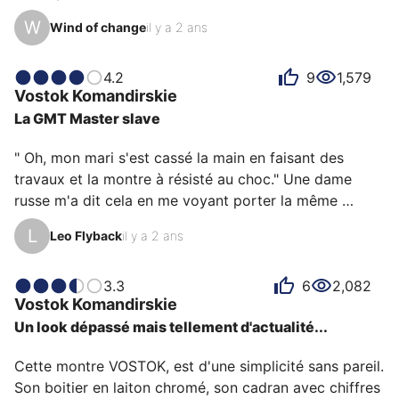
années 60 début des années 70 a un design qui me 
W
Wind of change
il y a 2 ans
plait beaucoup. C'est une production de l'usine de 
Tchistopol sur commande du ministère de la défense 
de l'URSS. C'est donc une montre qui était utilisée et 
4.2
9
1,579
Vostok
Komandirskie
distribuée dans l'armée. Après, ce n'est pas forcément 
La GMT Master slave
des militaires qui les portaient car beaucoup étaient 
vendues dans les magasins réservés aux militaires, les 
" Oh, mon mari s'est cassé la main en faisant des 
stocks partaient très vite, en q…
travaux et la montre à résisté au choc." Une dame 
russe m'a dit cela en me voyant porter la même 
Vostok. Tous mes clients au café portent des Rolex 
L
Leo Flyback
il y a 2 ans
GMT et souvent cette référence surnommée 
grossièrement " Coke" Avant tout pour sa lunette bi-
tons rouge et noire mais peut être aussi secrètement 
3.3
6
2,082
Vostok
Komandirskie
parce que ceux qui en portent en consomme pas mal 
Un look dépassé mais tellement d'actualité...
dans les bureaux;)

Cette montre VOSTOK, est d'une simplicité sans pareil. 
Je nage avec elle et je la trouve vraiment marrante 
Son boitier en laiton chromé, son cadran avec chiffres 
avec sa petite aiguille 24 heures et sa petite 