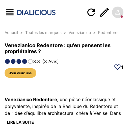
Accueil
>
Toutes les marques
>
Venezianico
>
Redentore
Venezianico Redentore : qu'en pensent les
propriétaires ?
3.8
(
3
Avis
)
1
J'en veux une
16 photos sur ce modèle
Venezianico Redentore,
une pièce néoclassique et
polyvalente, inspirée de la Basilique du Redentore et
de l’idée d’équilibre architectural chère à Venise. Dans
l’usage, Redentore cherche moins l’effet “dress watch
LIRE LA SUITE
fragile” que la capacité à passer d’une journée de