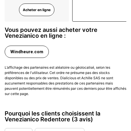
l’esprit Redentore : une montre habillée, mais avec un
Acheter en ligne
twist de construction. Dans la vie réelle,
la minute au
centre
devient un vrai confort quand on aime lire
l’heure précisément, sans pour autant porter une
Vous pouvez aussi acheter votre
montre technique.
Venezianico en ligne :
Boîtier, bracelet et confort au quotidien
Windheure.com
Redentore vit d’abord par ses proportions, et la
différence entre 36 mm et 40 mm change réellement
L’affichage des partenaires est aléatoire ou géolocalisé, selon les
l’expérience. En 36 mm, la série privilégie une
préférences de l'utilisateur. Cet ordre ne présume pas des stocks
disponibles ou des prix de ventes. Dialicious et Achille SAS ne sont
élégance plus classique, avec une longueur corne à
aucunement responsables des prestations de ces partenaires mais
corne contenue et une épaisseur annoncée qui reste
peuvent potentiellement être rémunérés par ces derniers pour être affichés
raisonnable pour une automatique, ce qui aide sous
sur cette page.
manche et au clavier. Le boîtier est en acier 316L, avec
verre saphir traité antireflet, et une étanchéité
Pourquoi les clients choisissent la
annoncée à 3 ATM, cohérente avec une montre de
Venezianico Redentore
(3 avis)
ville. Dans cette configuration, la montre assume une
présence discrète, presque “habillée quotidienne”, et