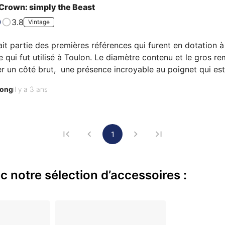
Crown: simply the Beast
3.8
Vintage
it partie des premières références qui furent en dotation à 
 qui fut utilisé à Toulon. Le diamètre contenu et le gros re
 un côté brut,  une présence incroyable au poignet qui est r
'histoire et une montre incontournable.
rong
il y a 3 ans
1
 notre sélection d’accessoires :