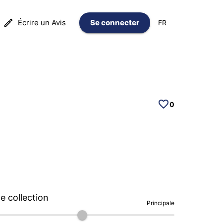
Écrire un Avis
Se connecter
FR
0
 collection
Principale