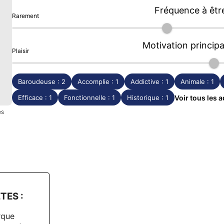
Fréquence à êtr
Rarement
Motivation principa
Plaisir
Baroudeuse : 2
Accomplie : 1
Addictive : 1
Animale : 1
Efficace : 1
Fonctionnelle : 1
Historique : 1
Voir tous les a
es
TES :
rque