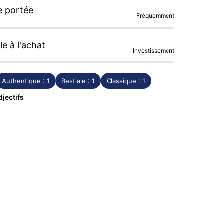
e portée
Fréquemment
le à l'achat
Investissement
Authentique : 1
Bestiale : 1
Classique : 1
djectifs