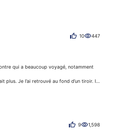
10
447
e montre qui a beaucoup voyagé, notamment 
plus. Je l’ai retrouvé au fond d’un tiroir. Il 
u les prix qu’elle affiche, j’évite de la 
9
1,598