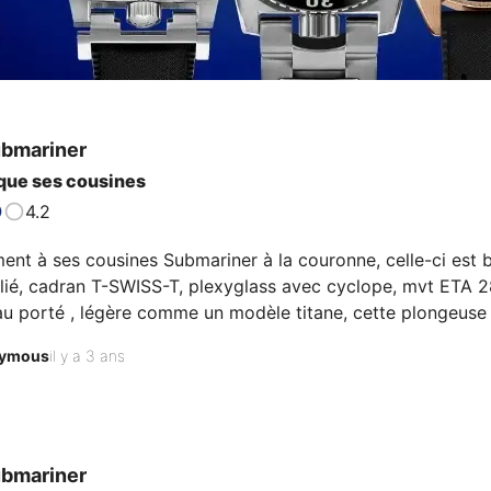
bmariner
 que ses cousines
4.2
ment à ses cousines Submariner à la couronne, celle-ci est bi
plié, cadran T-SWISS-T, plexyglass avec cyclope, mvt ETA 2
u porté , légère comme un modèle titane, cette plongeuse a
 en 1995 après avoir passé près de 6 ans en boutique avant
ymous
il y a 3 ans
cle et numéro de série) , il s'agit des premières séries de
bmariner