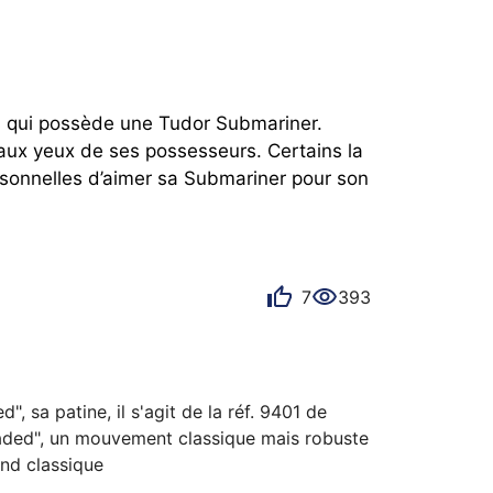
ts qui possède une Tudor Submariner. 
aux yeux de ses possesseurs. Certains la 
onnelles d’aimer sa Submariner pour son 
7
393
 sa patine, il s'agit de la réf. 9401 de 
"faded", un mouvement classique mais robuste 
et qui a fait ses preuves ETA 2776, elle est très facile à porter, un grand classique 