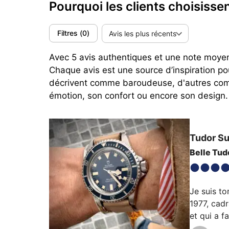
Pourquoi les clients choisiss
Filtres
(
0
)
Avis les plus récents
Avec 5 avis authentiques et une note moyenn
Chaque avis est une source d’inspiration p
décrivent comme baroudeuse, d'autres comm
émotion, son confort ou encore son design.
Tudor
Su
Belle Tud
Je suis to
1977, cadr