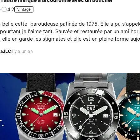
4.2
Vintage
t belle cette  baroudeuse patinée de 1975. Elle a pu s'appel
pourtant je l'aime tant. Sauvée et restaurée par un ami horlo
, elle en garde les stigmates et elle est en pleine forme aujo
rs qu'elle assumerait sans doute encore. Ses nuances de ble
aJLC
il y a un an
, ses index et aiguilles tritium un peu baveux semblent ass