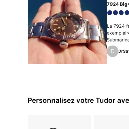
7924 Big 
La 7924 fa
exemplaire
Submariner
morceau d
D
DrSt
Personnalisez votre Tudor avec