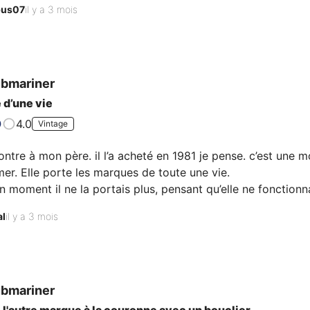
us07
il y a 3 mois
bmariner
 d’une vie
4.0
Vintage
ontre à mon père. il l’a acheté en 1981 je pense. c’est un
er. Elle porte les marques de toute une vie.

 moment il ne la portais plus, pensant qu’elle ne fonctionnait 
é. 

al
il y a 3 mois
oin d’un service, en attendant je la porte régulièrement. Mais v
trimbaler n’importe pù. 
bmariner
 l'autre marque à la couronne avec un bouclier