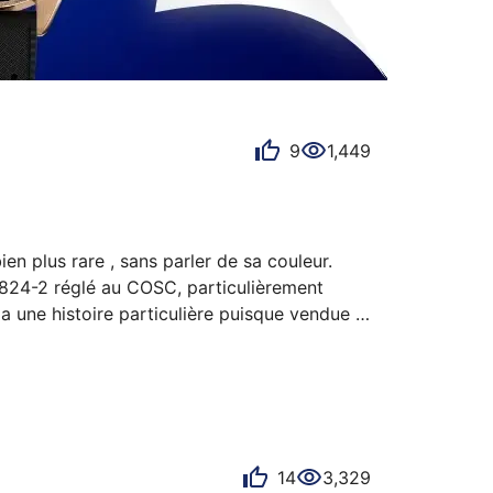
9
1,449
en plus rare , sans parler de sa couleur. 
824-2 réglé au COSC, particulièrement 
 une histoire particulière puisque vendue 
 de trouver acquéreur (production de 1989 
 la 79090 cont…
14
3,329