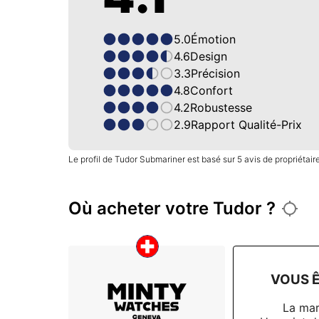
5.0
Émotion
4.6
Design
3.3
Précision
4.8
Confort
4.2
Robustesse
2.9
Rapport Qualité-Prix
Le profil de Tudor Submariner est basé sur 5 avis de propriétair
Où acheter votre Tudor ?
VOUS Ê
La ma