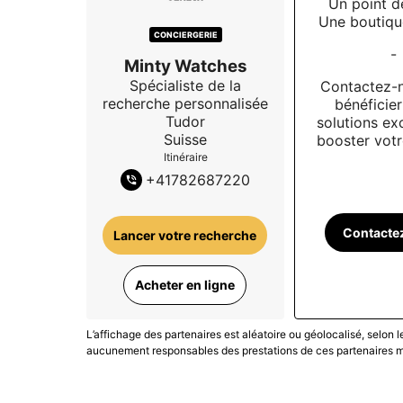
Un point d
Une boutiqu
CONCIERGERIE
-
Minty Watches
Spécialiste de la
Contactez-
recherche personnalisée
bénéficie
Tudor
solutions ex
Suisse
booster votre
Itinéraire
+
41782687220
Contacte
Lancer votre recherche
Acheter en ligne
L’affichage des partenaires est aléatoire ou géolocalisé, selon 
aucunement responsables des prestations de ces partenaires ma