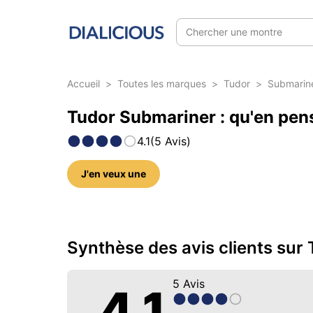
Chercher une montre
Accueil
>
Toutes les marques
>
Tudor
>
Submarin
Tudor Submariner : qu'en pens
4.1
(
5
Avis
)
J'en veux une
25 photos sur ce modèle
Synthèse des avis clients sur
5
Avis
4.1