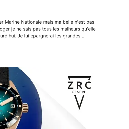
er Marine Nationale mais ma belle n'est pas 
ger je ne sais pas tous les malheurs qu'elle 
urd'hui. Je lui épargnerai les grandes 
u sont les plus belles des plongeuses que 
…