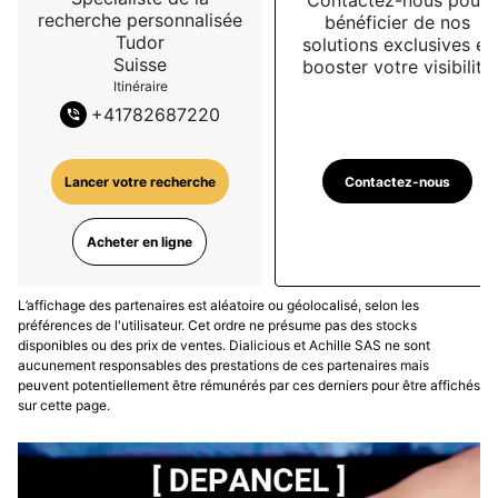
résolument modernes, comme un cadran satiné‑soleil 
recherche personnalisée
bénéficier de nos
Tudor
solutions exclusives et
et un fermoir « T‑fit » pour un ajustage parfait et bien 
Suisse
booster votre visibilité
sûr, le Calibre Manufacture MT5400, un concentré de 
Itinéraire
technologie horlogère de haute performance.

+
41782687220
Une perfection…
Contactez-nous
Lancer votre recherche
Acheter en ligne
L’affichage des partenaires est aléatoire ou géolocalisé, selon les
préférences de l'utilisateur. Cet ordre ne présume pas des stocks
disponibles ou des prix de ventes. Dialicious et Achille SAS ne sont
aucunement responsables des prestations de ces partenaires mais
peuvent potentiellement être rémunérés par ces derniers pour être affichés
sur cette page.