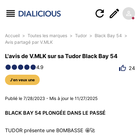
Accueil
>
Toutes les marques
>
Tudor
>
Black Bay 54
>
Avis partagé par V.MLK
L'avis de V.MLK sur sa Tudor Black Bay 54
4.9
24
J'en veux une
17 photos
Publié le
7/28/2023
-
Mis à jour le
11/27/2025
BLACK BAY 54 PLONGÉE DANS LE PASSÉ
TUDOR présente une BOMBASSE 🤩🚀
