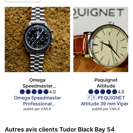
Omega
Pequignet
Speedmaster
Attitude
Moonwatch
4.9
4.8
Omega Speedmaster
🇫🇷 PEQUIGNET
Professional
Attitude 39 mm Vipère
Moonwatch Réf.
publié par
V.MLK
publié par
V.MLK
310.30.42.50.0
Autres avis clients Tudor Black Bay 54