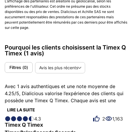
L’affichage des partenaires est aléatoire ou géolocalisé, selon les
préférences de l'utilisateur. Cet ordre ne présume pas des stocks
disponibles ou des prix de ventes. Dialicious et Achille SAS ne sont
aucunement responsables des prestations de ces partenaires mais
peuvent potentiellement être rémunérés par ces derniers pour être affichés
sur cette page.
Pourquoi les clients choisissent la Timex Q
Timex
(1 avis)
Filtres
(
0
)
Avis les plus récents
Avec 1 avis authentiques et une note moyenne de
4.25/5, Dialicious valorise l’expérience des clients qui
possède une Timex Q Timex. Chaque avis est une
source d’inspiration pour comprendre ce qui rend la
LIRE LA SUITE
Timex Q Timex unique aux yeux de ses possesseurs.
4.3
2
1,163
Certains la décrivent comme confortable, d'autres
Timex
Q Timex
comme mignonne ou amusante et chacun a des