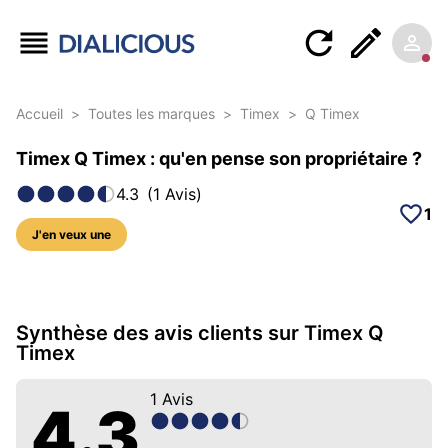
Accueil
>
Toutes les marques
>
Timex
>
Q Timex
Timex Q Timex : qu'en pense son propriétaire ?
4.3
(
1
Avis
)
1
J'en veux une
5 photos sur ce modèle
Synthèse des avis clients sur Timex Q
Timex
1
Avis
4.3