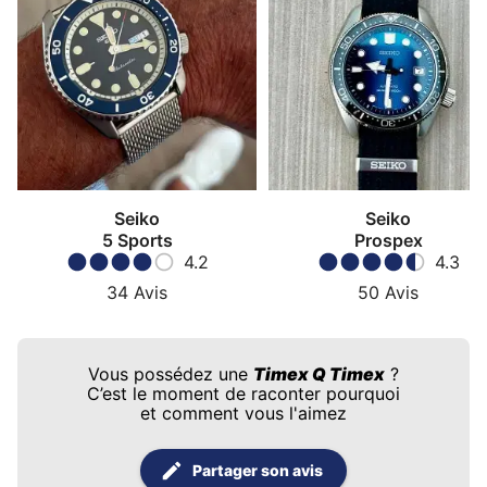
Seiko
Seiko
5 Sports
Prospex
4.2
4.3
34
Avis
50
Avis
Vous possédez une
Timex Q Timex
?
C’est le moment de raconter pourquoi
et comment vous l'aimez
Partager son avis