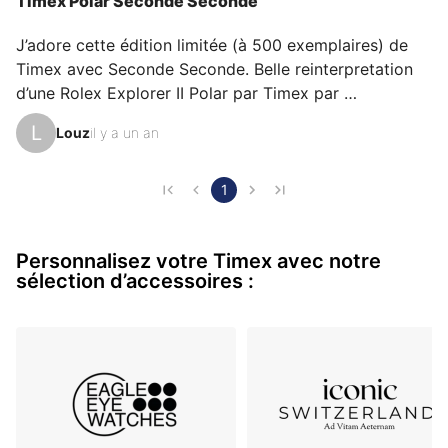
Timex Polar Seconde Seconde
raisons personnelles d’aimer sa Q Timex pour son
émotion, son rapport qualité-prix ou encore son
J’adore cette édition limitée (à 500 exemplaires) de 
design.
Timex avec Seconde Seconde. Belle reinterpretation 
d’une Rolex Explorer II Polar par Timex par 
l’imagination débordante de Romaric André. 
L
Louz
il y a un an
Abordable, limitée, décalée, confortable, lisible et 
l’aiguille des secondes me met la banane toute la 
journée! C’est la montre préférée de mes enfants!
1
Personnalisez votre Timex avec notre
sélection d’accessoires :