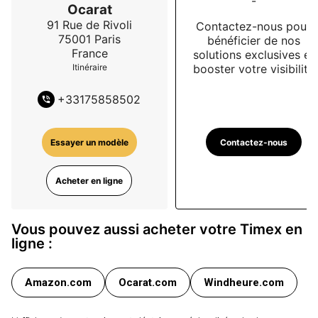
-
Ocarat
91 Rue de Rivoli
Contactez-nous pour
75001
Paris
bénéficier de nos
France
solutions exclusives et
booster votre visibilité
Itinéraire
+
33175858502
Contactez-nous
Essayer un modèle
Acheter en ligne
Vous pouvez aussi acheter votre Timex en
ligne :
Amazon.com
Ocarat.com
Windheure.com