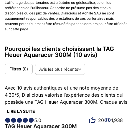
L’affichage des partenaires est aléatoire ou géolocalisé, selon les
préférences de l'utilisateur. Cet ordre ne présume pas des stocks
disponibles ou des prix de ventes. Dialicious et Achille SAS ne sont
aucunement responsables des prestations de ces partenaires mais
peuvent potentiellement être rémunérés par ces derniers pour être affichés
sur cette page.
Pourquoi les clients choisissent la TAG
Heuer Aquaracer 300M
(10 avis)
Filtres
(
0
)
Avis les plus récents
Avec 10 avis authentiques et une note moyenne de
4.30/5, Dialicious valorise l’expérience des clients qui
possède une TAG Heuer Aquaracer 300M. Chaque avis
est une source d’inspiration pour comprendre ce qui
LIRE LA SUITE
rend la TAG Heuer Aquaracer 300M unique aux yeux
5.0
20
1,938
de ses possesseurs. Certains la décrivent comme
TAG Heuer
Aquaracer 300M
robuste, d'autres comme aboutie ou efficace et