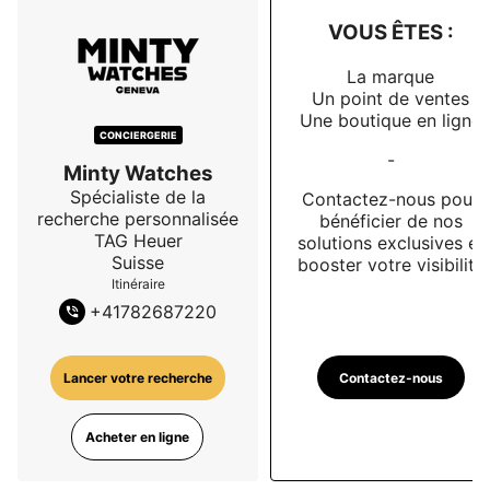
VOUS ÊTES :
La marque
Un point de ventes
Une boutique en ligne
CONCIERGERIE
-
Minty Watches
Spécialiste de la
Contactez-nous pour
recherche personnalisée
bénéficier de nos
TAG Heuer
solutions exclusives et
Suisse
booster votre visibilité
Itinéraire
+
41782687220
Contactez-nous
Lancer votre recherche
Acheter en ligne