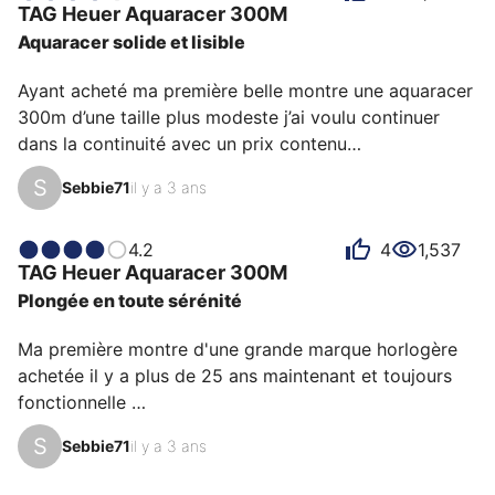
TAG Heuer
Aquaracer 300M
montres sans complication particulière d’autres 
Aquaracer solide et lisible
marques.

Cette plongeuse (300m) saura convenir à ceux en 
Ayant acheté ma première belle montre une aquaracer 
quête d’un garde-temps discret qui, bien qu’imposant 
300m d’une taille plus modeste j’ai voulu continuer 
avec ces 4…
dans la continuité avec un prix contenu

Je me suis tourné tout naturellement vers tag Heuer et 
S
Sebbie71
il y a 3 ans
leur gamme Aquaracer équipée d’un mouvement 
quartz 

Montre très lisible avec lunette acier qui peut bouger 
4.2
4
1,537
TAG Heuer
Aquaracer 300M
facilement pour une belle plongée 

Plongée en toute sérénité
Couronne vissée de rigueur très facile d’accès et 
protégée 

Ma première montre d'une grande marque horlogère 
Trois bémols : 

achetée il y a plus de 25 ans maintenant et toujours 
ajout de maillons nécessite de manipuler avec des 
fonctionnelle 

goupilles tubes pas simple

Équipée d'un mouvement à quartz et oui cela m'arrive 
Micro réglage uniquement t…
S
Sebbie71
il y a 3 ans
d'une précision redoutable

Couronne vissée de rigueur encaisse les chocs sans 