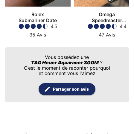
Rolex
Omega
Submariner Date
Speedmaster
4.5
Moonwatch
4.4
35
Avis
47
Avis
Vous possédez une
TAG Heuer Aquaracer 300M
?
C’est le moment de raconter pourquoi
et comment vous l'aimez
Partager son avis