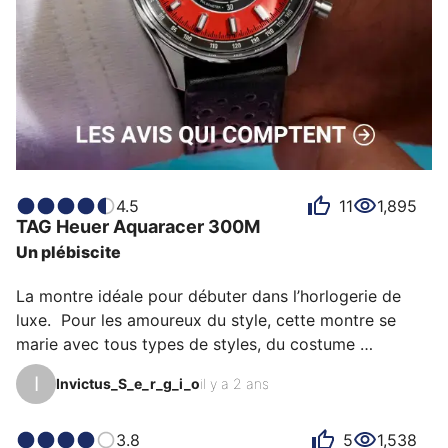
4.5
11
1,895
TAG Heuer
Aquaracer 300M
Un plébiscite
La montre idéale pour débuter dans l’horlogerie de 
luxe.  Pour les amoureux du style, cette montre se 
marie avec tous types de styles, du costume 
d'apparât à la tenue décontracté du Dimanche

I
Invictus_S_e_r_g_i_o
il y a 2 ans
Un prix public « adapté » pour une tocante de qualité 
portant en héritage l’histoire d’une iconique marque 
horlogère ; sans basculer dans la démesure de prix de 
3.8
5
1,538