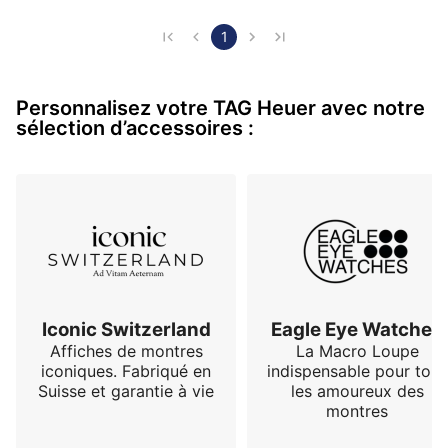
enlever la montre. Cela permet de jouer facilement 
avec la taille du bracelet. Cette montre est se porte 
1
tout les jours elle ne me fait pas sauter au plafond 
mais elle fait parfaitement ce que je lui demande.  
Personnalisez votre TAG Heuer avec notre
sélection d’accessoires :
Iconic Switzerland
Eagle Eye Watches
Affiches de montres
La Macro Loupe
iconiques. Fabriqué en
indispensable pour tous
Suisse et garantie à vie
les amoureux des
montres