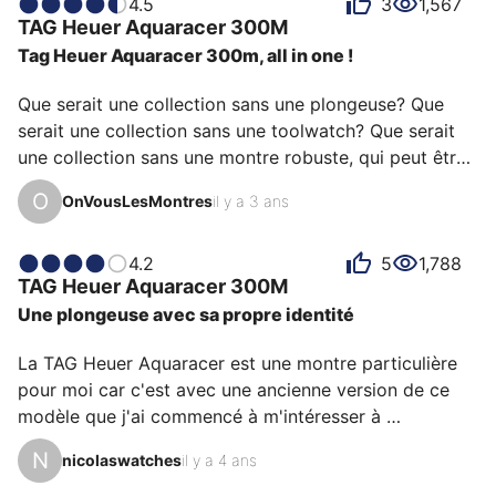
4.5
3
1,567
TAG Heuer
Aquaracer 300M
Tag Heuer Aquaracer 300m, all in one !
Que serait une collection sans une plongeuse? Que 
serait une collection sans une toolwatch? Que serait 
une collection sans une montre robuste, qui peut être 
portée tous les jours, qui sait se faire discrète quand il 
O
OnVousLesMontres
il y a 3 ans
le faut mais peut aussi se la jouer tape à l’œil? Si 
j’avais du rechercher une montre pour chaque 
catégorie, je serais ruiné et je ne saurais plus où 
4.2
5
1,788
TAG Heuer
Aquaracer 300M
donner de la tête… alors que ma Tag Heuer Aquaracer 
Une plongeuse avec sa propre identité
réussit le défi de cocher toutes ces cases! Et bien plus 
encore! Je n’ai pas peur de la porter au quot…
La TAG Heuer Aquaracer est une montre particulière 
pour moi car c'est avec une ancienne version de ce 
modèle que j'ai commencé à m'intéresser à 
l'horlogerie. Cette évolution du modèle est je trouve 
N
nicolaswatches
il y a 4 ans
très réussie avec son boîtier de forme caractéristique, 
Tag ayant même poussé le détail jusqu'à travailler la 