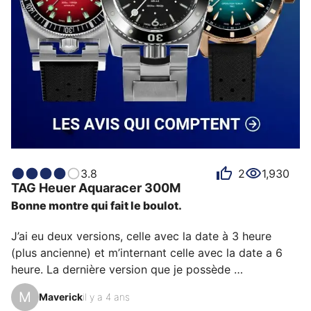
3.8
2
1,930
TAG Heuer
Aquaracer 300M
Bonne montre qui fait le boulot.
J’ai eu deux versions, celle avec la date à 3 heure 
(plus ancienne) et m’internant celle avec la date a 6 
heure. La dernière version que je possède 
(professionnal 300 42mm) est mieux finie et dispose 
M
Maverick
il y a 4 ans
d’un bracelet avec un battement facile à régler sans 