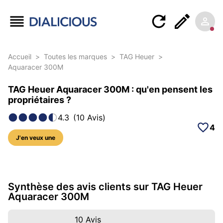
Accueil
>
Toutes les marques
>
TAG Heuer
>
Aquaracer 300M
TAG Heuer Aquaracer 300M : qu'en pensent les
propriétaires ?
4.3
(
10
Avis
)
4
J'en veux une
74 photos sur ce modèle
Synthèse des avis clients sur TAG Heuer
Aquaracer 300M
10
Avis