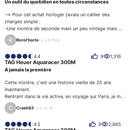
Un outil du quotidien en toutes circonstances
chacun a des raisons personnelles d’aimer sa
Aquaracer 300M pour sa robustesse, sa précision ou
—> Pour cet achat horloger j’avais un cahier des 
encore son rapport qualité-prix.
charges simple :

-Une montre de seconde main un peu vintage mais 
pas trop ! :-)

R
Rorol’horlo
il y a 8 mois
-Une montre qui peut être portée au quotidien sans 
craintes d’étanchéité, ou autres…

-Une montre agréable en toutes circonstances!

4.4
9
1,316
TAG Heuer
Aquaracer 300M
Je me suis à rechercher du coup une montre mais 
A jamais la première
avec un diamètre contenu, verre saphir, mouvement 
quartz suisse, assez fine et robuste à la fois et avec 
Cette montre, c'est une histoire vieille de 20 ans 
une étanchéité importante pour aller dans l’eau en été 
maintenant.

😁

Rentrant dans la vie active, en voyage sur Paris, je me 
Et à force de prospecter je suis tombé sur cette…
ballade sur les grands boulevards avec la curiosité des 
C
Crash63
il y a un an
montres.

Au détour du stand Tag Heuer, je tombe sur celle-ci et 
4.5
9
2,885