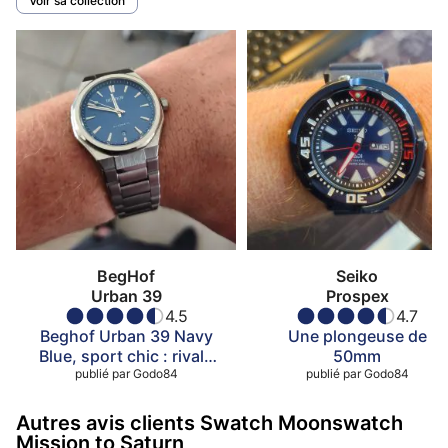
Voir sa collection
BegHof
Seiko
Urban 39
Prospex
4.5
4.7
Beghof Urban 39 Navy
Une plongeuse de
Blue, sport chic : rivale
50mm
publié par
de la PRX
Godo84
publié par
Godo84
Autres avis clients Swatch Moonswatch
Mission to Saturn