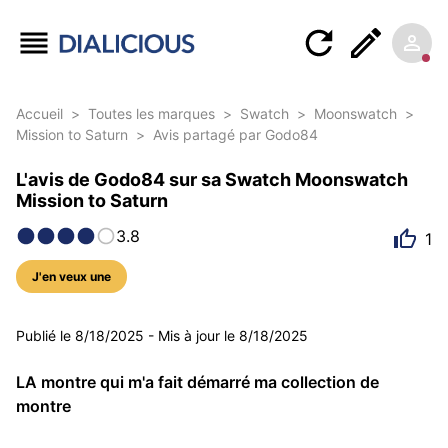
Accueil
>
Toutes les marques
>
Swatch
>
Moonswatch
>
Mission to Saturn
>
Avis partagé par Godo84
L'avis de Godo84 sur sa Swatch Moonswatch
Mission to Saturn
3.8
1
J'en veux une
5 photos
Publié le
8/18/2025
-
Mis à jour le
8/18/2025
LA montre qui m'a fait démarré ma collection de
montre