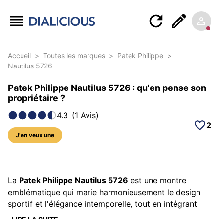
Accueil
>
Toutes les marques
>
Patek Philippe
>
Nautilus 5726
Patek Philippe Nautilus 5726 : qu'en pense son
propriétaire ?
4.3
(
1
Avis
)
2
J'en veux une
5 photos sur ce modèle
La
Patek Philippe Nautilus 5726
est une montre
emblématique qui marie harmonieusement le design
sportif et l'élégance intemporelle, tout en intégrant
des complications horlogères sophistiquées. Depuis