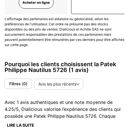
Conclusion
Acheter en ligne
La Patek Philippe Nautilus 5726 incarne l'alliance
L’affichage des partenaires est aléatoire ou géolocalisé, selon les
parfaite entre design sportif et complications
préférences de l'utilisateur. Cet ordre ne présume pas des stocks
disponibles ou des prix de ventes. Dialicious et Achille SAS ne sont
horlogères de haut niveau. Son esthétique distinctive,
aucunement responsables des prestations de ces partenaires mais
combinée à des fonctionnalités pratiques telles que
le
peuvent potentiellement être rémunérés par ces derniers pour être affichés
calendrier annuel et l'affichage des phases de lune
,
sur cette page.
en fait une pièce prisée des collectionneurs et des
passionnés de montres de luxe. En somme, la 5726
Pourquoi les clients choisissent la Patek
est une montre qui traverse le temps avec élégance et
Philippe Nautilus 5726
(1 avis)
fiabilité, fidèle à l'héritage prestigieux de Patek
Philippe.
Filtres
(
0
)
Avis les plus récents
Inspirez-vous des
avis clients Dialicious
pour choisir
la montre qui vous ressemble.
Avec 1 avis authentiques et une note moyenne de
(Mise à jour Mars 2025)
4.25/5, Dialicious valorise l’expérience des clients qui
possède une Patek Philippe Nautilus 5726. Chaque
avis est une source d’inspiration pour comprendre ce
LIRE LA SUITE