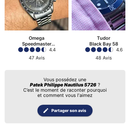
Omega
Tudor
Speedmaster
Black Bay 58
Moonwatch
4.4
4.6
47
Avis
48
Avis
Vous possédez une
Patek Philippe Nautilus 5726
?
C’est le moment de raconter pourquoi
et comment vous l'aimez
Partager son avis