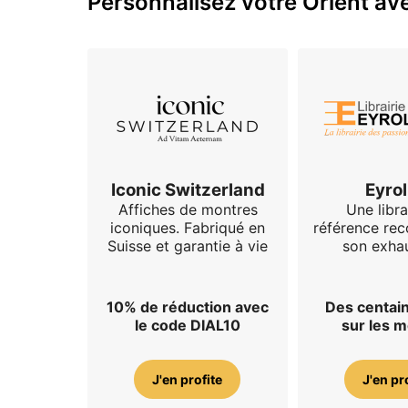
Personnalisez votre Orient ave
Iconic Switzerland
Eyrol
Affiches de montres
Une libra
iconiques. Fabriqué en
référence re
Suisse et garantie à vie
son exhau
10% de réduction avec
Des centain
le code DIAL10
sur les 
J'en profite
J'en pr