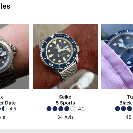
les
ex
Seiko
Tu
er Date
5 Sports
Black
4.5
4.2
vis
34
Avis
48