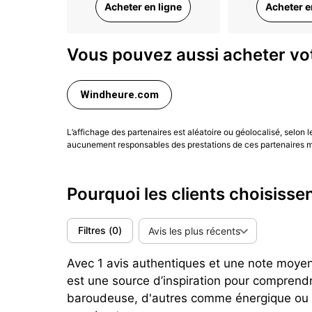
Acheter en ligne
Acheter e
se distingue par des index horaires de forme g
plus, la Ray II a bénéficié des améliorations 
Mako.
Vous pouvez aussi acheter votr
Conclusion
Windheure.com
La Orient Ray incarne l'alliance parfaite ent
recherchant un garde-temps fiable et élégant,
L’affichage des partenaires est aléatoire ou géolocalisé, selon 
constante témoigne de l'engagement d'Orient à
aucunement responsables des prestations de ces partenaires ma
plongée automatiques. Orient fait par ailleurs
Inspirez-vous des
avis clients Dialicious
pour 
Pourquoi les clients choisisse
(Mise à jour Mars 2025)
Filtres
(
0
)
Avis les plus récents
Avec 1 avis authentiques et une note moyenn
est une source d’inspiration pour comprend
baroudeuse, d'autres comme énergique ou fi