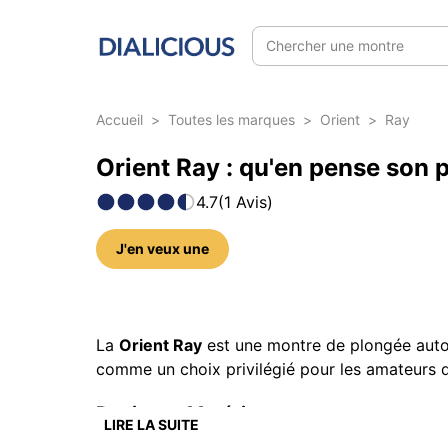
Chercher une montre
Accueil
>
Toutes les marques
>
Orient
>
Ray
Orient Ray : qu'en pense son p
4.7
(
1
Avis
)
J'en veux une
11 photos sur ce modèle
La
Orient Ray
est une montre de plongée autom
comme un choix privilégié pour les amateurs d
Design et Matériaux
LIRE LA SUITE