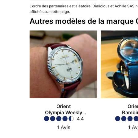
L’ordre des partenaires est aléatoire. Dialicious et Achille SA
affichés sur cette page.
Autres modèles de la marque 
Orient
Orie
Olympia Weekly
Bambi
Swimmer
4.4
1
Avis
1
Av