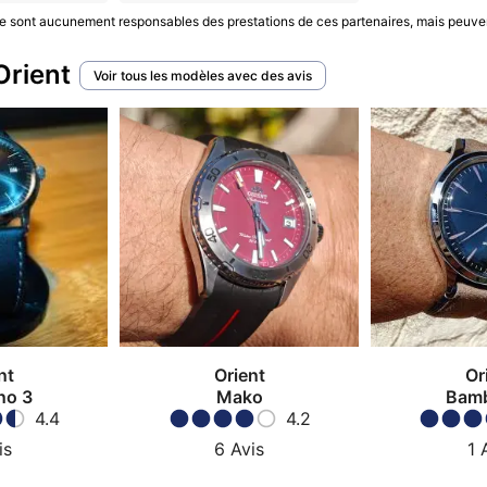
S ne sont aucunement responsables des prestations de ces partenaires, mais peuve
Orient
Voir tous les modèles avec des avis
nt
Orient
Or
no 3
Mako
Bamb
4.4
4.2
is
6
Avis
1