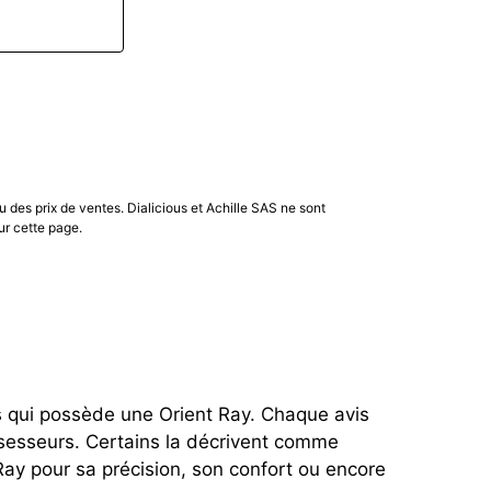
 lui conférant une esthétique différente. De
aires par rapport à certaines versions de la
un plongeur aguerri ou un amateur de montres
pport qualité-prix remarquable
. Son évolution
u des prix de ventes. Dialicious et Achille SAS ne sont
e valeur sûre dans l'univers des montres de
ur cette page.
s plus populaires.
s qui possède une Orient Ray. Chaque avis 
sesseurs. Certains la décrivent comme 
y pour sa précision, son confort ou encore 