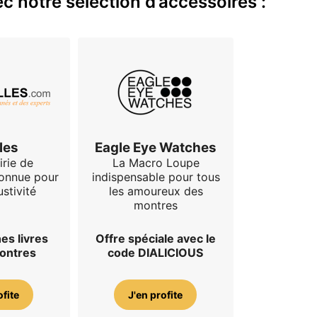
c notre sélection d’accessoires :
les
Eagle Eye Watches
irie de
La Macro Loupe
connue pour
indispensable pour tous
stivité
les amoureux des
montres
es livres
Offre spéciale avec le
montres
code DIALICIOUS
ofite
J'en profite