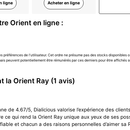
n ligne
Acheter en ligne
éométrique et une absence de chiffres arabes sur le cadran,
du mouvement F6922, offrant des fonctionnalités supplément
e Orient en ligne :
re performance technique et design soigné. Que vous soyez 
 la Ray offre des caractéristiques impressionnantes à
un ra
les préférences de l'utilisateur. Cet ordre ne présume pas des stocks disponibles o
 répondre aux attentes de ses clients, faisant de la Ray un
is peuvent potentiellement être rémunérés par ces derniers pour être affichés s
 partie du
classement des marques de montres japonaises
le
choisir la montre Orient qui vous convient.
nt la Orient Ray
(1 avis)
e de 4.67/5, Dialicious valorise l’expérience des client
re ce qui rend la Orient Ray unique aux yeux de ses pos
able et chacun a des raisons personnelles d’aimer sa Ra