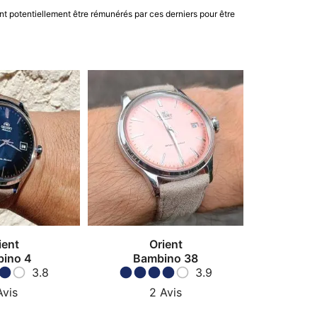
nt potentiellement être rémunérés par ces derniers pour être
ient
Orient
ino 4
Bambino 38
3.8
3.9
Avis
2
Avis