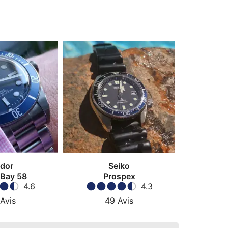
dor
Seiko
 Bay 58
Prospex
4.6
4.3
Avis
49
Avis