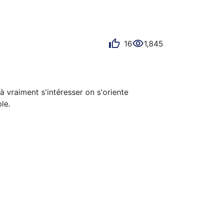
16
1,845
raiment s'intéresser on s'oriente 
e. 

trop main stream je me suis orienté vers 
ent leurs modèles de plongeuse... et tombe 