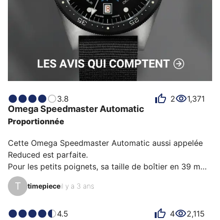
3.8
2
1,371
Omega
Speedmaster Automatic
Proportionnée
Cette Omega Speedmaster Automatic aussi appelée 
Reduced est parfaite. 

Pour les petits poignets, sa taille de boîtier en 39 mm 
est parfaite et pour les têtes en l’air et les non initiés 
T
timepiece
il y a 3 ans
au remontage manuel son calibre automatique ETA 
2890-A2 est parfait. Elle reste très légère et offre une 
belle réserve de marche. Ce chronographe ne cesse 
4.5
4
2,115