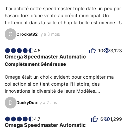
Speedmaster Automatic pour son émotion, son design
J'ai acheté cette speedmaster triple date un peu par 
ou encore son confort.
hasard lors d'une vente au crédit municipal. Un 
flottement dans la salle et hop la belle est mienne.  Un 
peu capricieuse quand même, j'ai du la faire réviser un 
C
Crocket92
il y a 3 mois
an après l'achat. Très confortable au porté, j'aime son 
cadran avec ces 2 guichets et sa pointer date. Une 
speedmaster assez chic mais à la lisibilité douteuse 
4.5
10
3,123
Omega
Speedmaster Automatic
(en cadran noir c'est mieux je pense). Il vaut mieux 
Complètement Généreuse
avoir un remontoir si on ne veut pas passer son temps 
à la régler. A la fin cela change d'une…
Omega était un choix évident pour compléter ma 
collection si on tient compte l'Histoire, des 
Innovations la diversité de leurs Modèles.

D
DuckyDuc
il y a 2 ans
Etant à la Recherche d'un chronographe La Speed 
Master fut en tête de liste !

Au fur et à mesure de mes recherches et mûres 
4.7
6
1,299
Omega
Speedmaster Automatic
réflexions : les dimensions de la SM Professionnel 