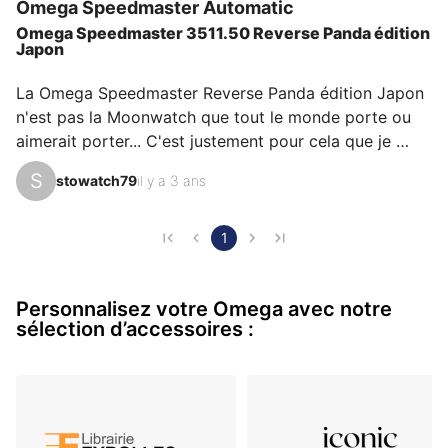
Omega
Speedmaster Automatic
de voir sa cote monter. 
Omega Speedmaster 3511.50 Reverse Panda édition
Japon
La Omega Speedmaster Reverse Panda édition Japon 
n'est pas la Moonwatch que tout le monde porte ou 
aimerait porter... C'est justement pour cela que je 
l'aime beaucoup, et elle a en plus le charme d'un 
S
stowatch79
il y a 3 ans
cadran reverse panda.  Elle est d'une taille contenue 
de 38mm, avec des petits détails qui lui donnent un 
charme certain : couronne octogonale, sous cadrans 
1
d'un gris très clair. C'est une Speedmaster produite 
pour le marché japonais dans les années 90, et c'est 
Personnalisez votre Omega avec notre
d'ailleurs là bas que je l'ai trouvée. Une pièce 
sélection d’accessoires :
superbe…