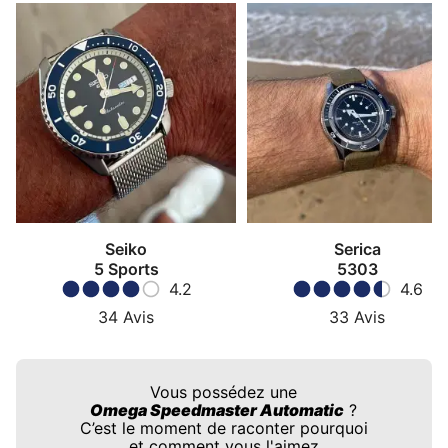
Seiko
Serica
5 Sports
5303
4.2
4.6
34
Avis
33
Avis
Vous possédez une
Omega Speedmaster Automatic
?
C’est le moment de raconter pourquoi
et comment vous l'aimez