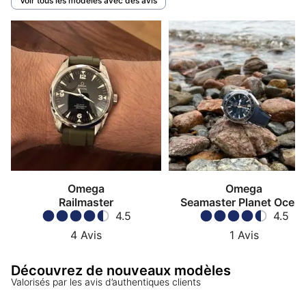
Voir tous les modèles avec des avis
Omega
Omega
Railmaster
Seamaster Planet Ocea
4.5
600M Master
4.5
Chronometer GMT
4
Avis
1
Avis
Découvrez de nouveaux modèles
Valorisés par les avis d’authentiques clients