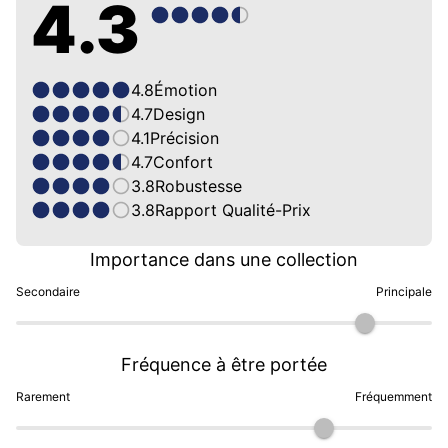
4.3
4.8
Émotion
4.7
Design
4.1
Précision
4.7
Confort
3.8
Robustesse
3.8
Rapport Qualité-Prix
Importance dans une collection
Secondaire
Principale
Fréquence à être portée
Rarement
Fréquemment