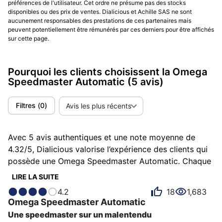
préférences de l'utilisateur. Cet ordre ne présume pas des stocks
disponibles ou des prix de ventes. Dialicious et Achille SAS ne sont
aucunement responsables des prestations de ces partenaires mais
peuvent potentiellement être rémunérés par ces derniers pour être affichés
sur cette page.
Pourquoi les clients choisissent la Omega
Speedmaster Automatic
(5 avis)
Filtres
(
0
)
Avis les plus récents
Avec 5 avis authentiques et une note moyenne de
4.32/5, Dialicious valorise l’expérience des clients qui
possède une Omega Speedmaster Automatic. Chaque
avis est une source d’inspiration pour comprendre ce
LIRE LA SUITE
qui rend la Omega Speedmaster Automatic unique aux
4.2
18
1,683
yeux de ses possesseurs. Certains la décrivent comme
Omega
Speedmaster Automatic
chic, d'autres comme confortable ou différente et
Une speedmaster sur un malentendu
chacun a des raisons personnelles d’aimer sa