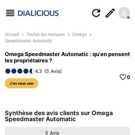
Accueil
>
Toutes les marques
>
Omega
>
Speedmaster Automatic
Omega Speedmaster Automatic : qu'en pensent
les propriétaires ?
4.3
(
5
Avis
)
0
J'en veux une
39 photos sur ce modèle
Synthèse des avis clients sur Omega
Speedmaster Automatic
5
Avis