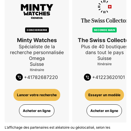
CONCIERGERIE
SECONDE MAIN
Minty Watches
The Swiss Collector
Spécialiste de la
Plus de 40 boutiques
recherche personnalisée
dans tout le pays
Omega
Suisse
Suisse
Itinéraire
Itinéraire
+
41782687220
+
41223620101
Lancer votre recherche
Essayer un modèle
Acheter en ligne
Acheter en ligne
L’affichage des partenaires est aléatoire ou géolocalisé, selon les