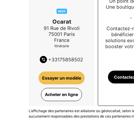
Un point d
Une boutiqu
NEUF
-
Ocarat
91 Rue de Rivoli
Contactez-
75001
Paris
bénéficie
France
solutions ex
booster votre
Itinéraire
+
33175858502
Contacte
Essayer un modèle
Acheter en ligne
L’affichage des partenaires est aléatoire ou géolocalisé, selon 
aucunement responsables des prestations de ces partenaires ma