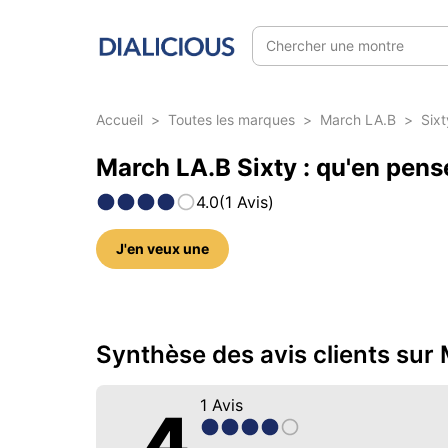
Chercher une montre
Accueil
>
Toutes les marques
>
March LA.B
>
Sixt
March LA.B Sixty : qu'en pense
4.0
(
1
Avis
)
J'en veux une
6 photos sur ce modèle
Synthèse des avis clients sur
1
Avis
4