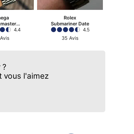
ega
Rolex
master
Submariner Date
watch
4.4
4.5
Avis
35
Avis
y
?
 vous l'aimez