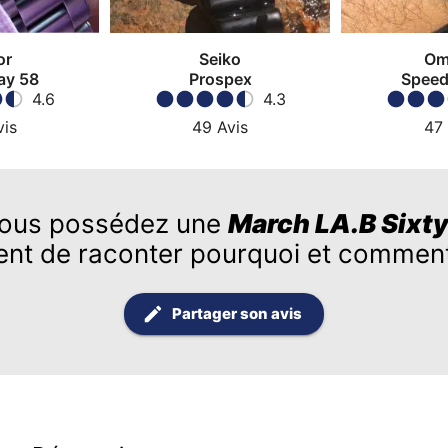
or
Seiko
Om
ay 58
Prospex
Speed
4.6
4.3
Moon
vis
49
Avis
47
ous possédez une
March LA.B Sixt
ent de raconter pourquoi et comment
Partager son avis