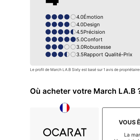
4.0
Émotion
4.0
Design
4.5
Précision
5.0
Confort
3.0
Robustesse
3.5
Rapport Qualité-Prix
Le profil de March LA.B Sixty est basé sur 1 avis de propriétaire
Où acheter votre March LA.B 
VOUS Ê
La ma