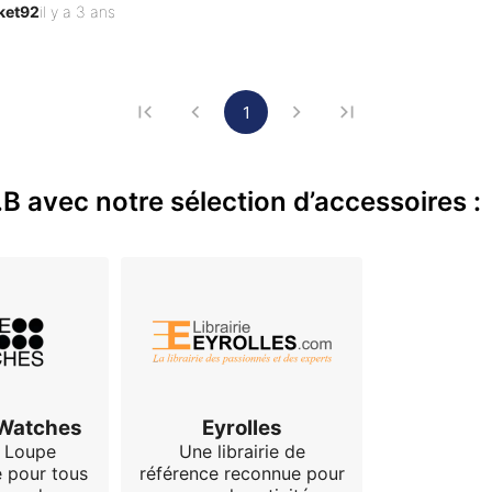
ket92
il y a 3 ans
été changé en garantie 6 mois après l'achat.  Un défaut d…
1
B avec notre sélection d’accessoires :
 Watches
Eyrolles
 Loupe
Une librairie de
e pour tous
référence reconnue pour