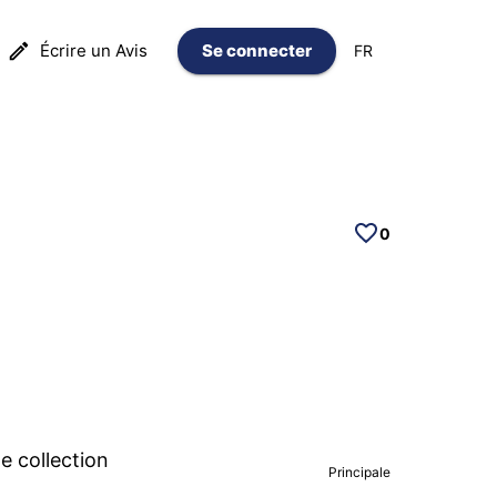
Écrire un Avis
Se connecter
FR
0
 collection
Principale