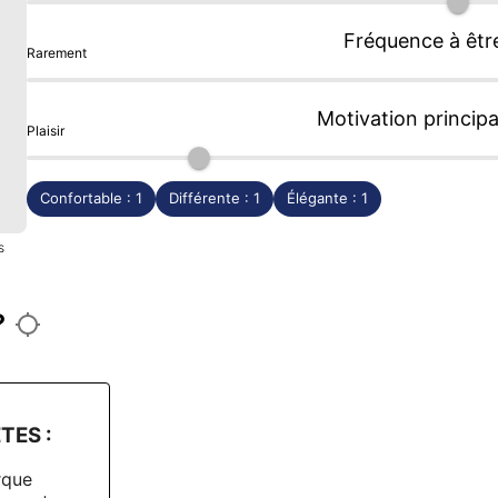
Fréquence à êtr
Rarement
Motivation principa
Plaisir
Confortable : 1
Différente : 1
Élégante : 1
s
?
TES :
rque