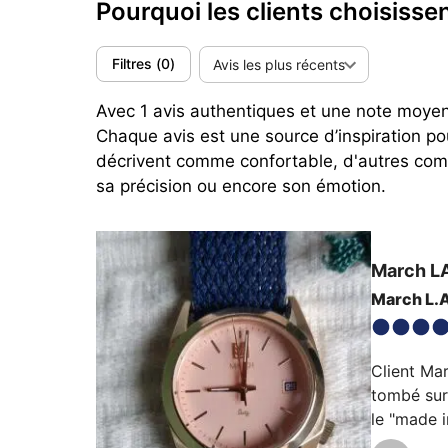
Pourquoi les clients choisisse
Filtres
(
0
)
Avis les plus récents
Avec 1 avis authentiques et une note moyenn
Chaque avis est une source d’inspiration p
décrivent comme confortable, d'autres comm
sa précision ou encore son émotion.
March L
March L.A
Client Mar
tombé sur 
le "made i
Fonds viss