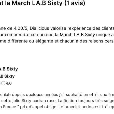
nt la March LA.B Sixty
(1 avis)
e de 4.00/5, Dialicious valorise l’expérience des client
our comprendre ce qui rend la March LA.B Sixty unique a
e différente ou élégante et chacun a des raisons person
A.B
Sixty
B Sixty
4.0
chlab depuis quelques années j'ai souhaité en offrir une à 
cette jolie Sixty cadran rose. La finition toujours très soi
n France " prix d'appel oblige. Le bracelet perlon est très qu
é , étanche 10 ATM,  de quoi se baigner sans arrière pensée.