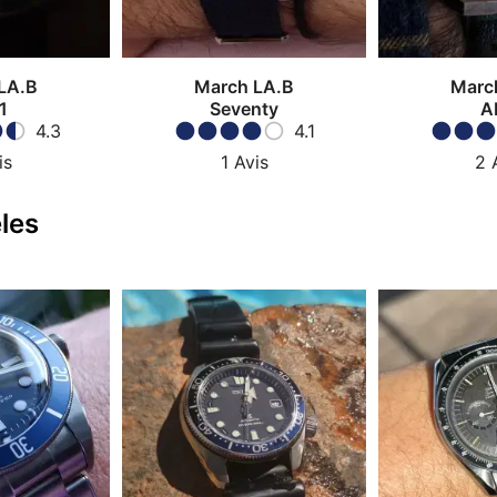
LA.B
March LA.B
Marc
1
Seventy
A
4.3
4.1
is
1
Avis
2
les