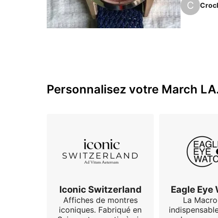
C
Croc
Miyota à 
Personnalisez votre March LA.
Iconic Switzerland
Eagle Eye
Affiches de montres
La Macro
iconiques. Fabriqué en
indispensabl