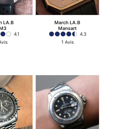
h LA.B
March LA.B
M3
Mansart
4.1
4.3
Avis
1
Avis