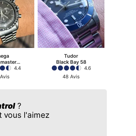
ega
Tudor
master
Black Bay 58
watch
4.4
4.6
Avis
48
Avis
trol
?
 vous l'aimez