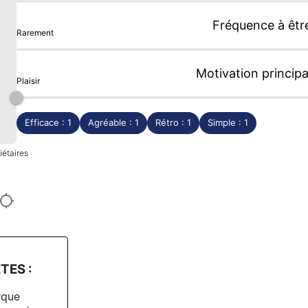
Fréquence à êtr
Rarement
Motivation principa
Plaisir
Efficace : 1
Agréable : 1
Rétro : 1
Simple : 1
iétaires
TES :
rque