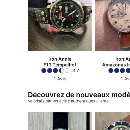
Iron Annie
Iron A
F13 Tempelhof
Amazonas I
3.7
1
Avis
1
Av
Découvrez de nouveaux modè
Valorisés par les avis d’authentiques clients