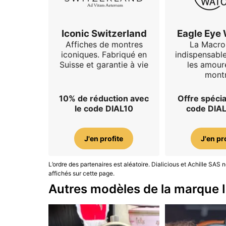
Iconic Switzerland
Eagle Eye
Affiches de montres
La Macro
iconiques. Fabriqué en
indispensabl
Suisse et garantie à vie
les amour
mont
10% de réduction avec
Offre spécia
le code DIAL10
code DIA
J'en profite
J'en pr
L’ordre des partenaires est aléatoire. Dialicious et Achille SA
affichés sur cette page.
Autres modèles de la marque 