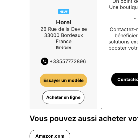
Un point d
Une boutiqu
NEUF
-
Horel
28 Rue de la Devise
Contactez-
33000
Bordeaux
bénéficie
France
solutions ex
booster votre
Itinéraire
+
33557772896
Contacte
Essayer un modèle
Acheter en ligne
Vous pouvez aussi acheter votr
Amazon.com