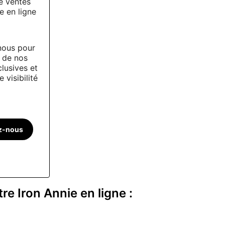
e ventes
e en ligne
nous pour
r de nos
clusives et
 visibilité
z-nous
e Iron Annie en ligne :