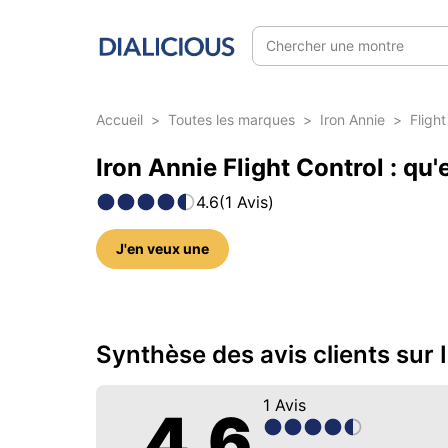
Chercher une montre
Accueil
>
Toutes les marques
>
Iron Annie
>
Flight
Iron Annie Flight Control : qu
4.6
(
1
Avis
)
J'en veux une
5 photos sur ce modèle
Synthèse des avis clients sur 
1
Avis
4.6