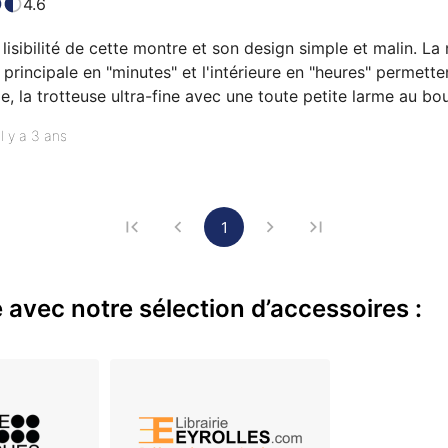
4.6
 lisibilité de cette montre et son design simple et malin. La nu
 principale en "minutes" et l'intérieure en "heures" permetten
, la trotteuse ultra-fine avec une toute petite larme au bout, l
n cuir vieillit : tous les code "rétro-pilote" sont là. Le fond 
il y a 3 ans
te qualité du cuir souple et avec un g…
1
 avec notre sélection d’accessoires :