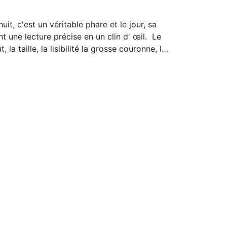
it, c'est un véritable phare et le jour, sa 
t une lecture précise en un clin d' œil.  Le 
a taille, la lisibilité la grosse couronne, le 
plat (transparent), les cornes arrondies, 