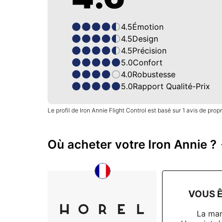
4.5
Émotion
4.5
Design
4.5
Précision
5.0
Confort
4.0
Robustesse
5.0
Rapport Qualité-Prix
Le profil de Iron Annie Flight Control est basé sur 1 avis de propr
Où acheter votre Iron Annie ?
VOUS Ê
La ma