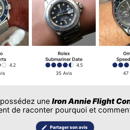
ko
Rolex
Om
rts
Submariner Date
Speed
4.2
4.5
Moon
vis
35
Avis
47
 possédez une
Iron Annie Flight Con
ent de raconter pourquoi et comment
Partager son avis