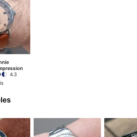
nnie
mpression
4.3
is
les