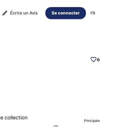
Écrire un Avis
Se connecter
FR
0
 collection
Principale