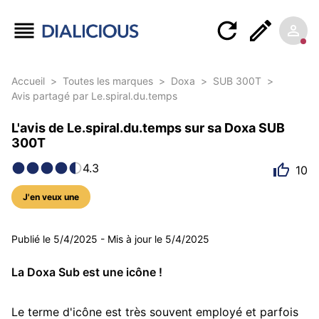
Accueil
>
Toutes les marques
>
Doxa
>
SUB 300T
>
Avis partagé par Le.spiral.du.temps
L'avis de Le.spiral.du.temps sur sa Doxa SUB
300T
4.3
10
J'en veux une
5 photos
Publié le
5/4/2025
-
Mis à jour le
5/4/2025
La Doxa Sub est une icône !
Le terme d'icône est très souvent employé et parfois 