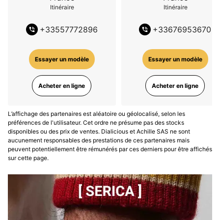
cadran argenté soleillé est magnifique au soleil créant 
Itinéraire
Itinéraire
des iris de couleurs, les touches de luminova sur ce 
+
33557772896
+
33676953670
cadran soleillé la rend magnifique. Le boîtier, la finition 
de la lunette, la couronne, le bracelet grains de riz et 
les gravures au fond de la montre indiquent un vrai 
Essayer un modèle
Essayer un modèle
souci des détails de la marque.

Je trouve malheureusement que contrairement au 
Acheter en ligne
Acheter en ligne
passé le luminova est un peu faible et permis mes 
plongeuses une seiko skx est plus luminescente.

Malgré tout la montre est belle et solide. Les quelques 
L’affichage des partenaires est aléatoire ou géolocalisé, selon les
préférences de l'utilisateur. Cet ordre ne présume pas des stocks
vagues de l'atlantique ne l'ont pas contrariée l'été 
disponibles ou des prix de ventes. Dialicious et Achille SAS ne sont
dernier.

aucunement responsables des prestations de ces partenaires mais
Je recommande cette marque pour qui veut une 
peuvent potentiellement être rémunérés par ces derniers pour être affichés
sur cette page.
montre originale et marquée d'histoire.