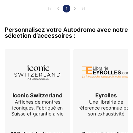
montre est assez imposante mais de ce fait TRES 
lisible. Le colori bleu/jaune est très originale et attire 
1
l'oeil - et ne sera pas vu à tous les poignets car limité 
à 100ex. L'inspiration automobile est nette, jusqu'au 
Personnalisez votre Autodromo avec notre
plus petit detail (ex : la boucle de bra…
sélection d’accessoires :
Iconic Switzerland
Eyrolles
Affiches de montres
Une librairie de
iconiques. Fabriqué en
référence reconnue pou
Suisse et garantie à vie
son exhaustivité