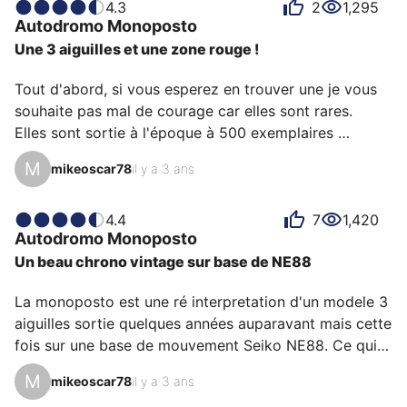
4.3
2
1,295
possesseurs. Certains la décrivent comme addictive,
Autodromo
Monoposto
d'autres comme belle ou confidentielle et chacun a
Une 3 aiguilles et une zone rouge !
des raisons personnelles d’aimer sa Monoposto pour
son émotion, son design ou encore sa précision.
Tout d'abord, si vous esperez en trouver une je vous 
souhaite pas mal de courage car elles sont rares.

Elles sont sortie à l'époque à 500 exemplaires 
seulement (250 fond blanc / 250 fond noir).

M
mikeoscar78
il y a 3 ans
Il s'agit du tout premier modèle automatique vendu 
par Autodromo avec comme particularité d'utiliser un 
mouvement Miyota 821A.

4.4
7
1,420
Autodromo
Monoposto
On voit que le fondateur à l'art du détail, puisqu'il 
Un beau chrono vintage sur base de NE88
pousse le vice à faire produire une masselote gravée 
officine autodromo et travaille également le fond de 
La monoposto est une ré interpretation d'un modele 3 
boite avec des formes inspirées de l'au…
aiguilles sortie quelques années auparavant mais cette 
fois sur une base de mouvement Seiko NE88. Ce qui 
est intéressant c'est que ce mouvement comporte une 
M
mikeoscar78
il y a 3 ans
roue a colonne - rare pour cette gamme de prix. La 