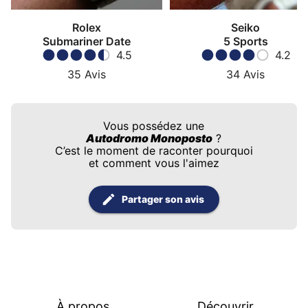
Rolex
Seiko
Submariner Date
5 Sports
4.5
4.2
35
Avis
34
Avis
Vous possédez une
Autodromo Monoposto
?
C’est le moment de raconter pourquoi
et comment vous l'aimez
Partager son avis
À propos
Découvrir