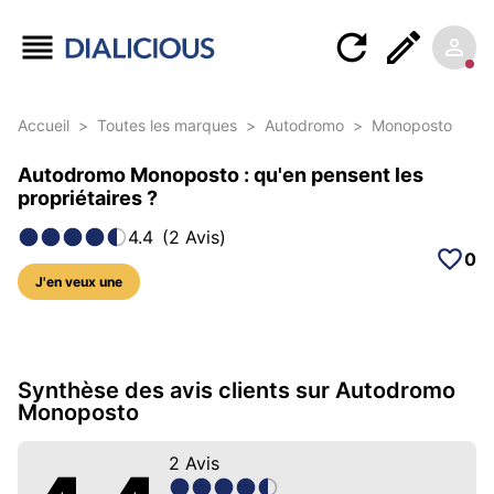
Accueil
>
Toutes les marques
>
Autodromo
>
Monoposto
Autodromo Monoposto : qu'en pensent les
propriétaires ?
4.4
(
2
Avis
)
0
J'en veux une
10 photos sur ce modèle
Synthèse des avis clients sur Autodromo
Monoposto
2
Avis