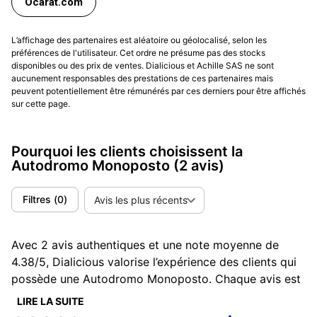
Ocarat.com
L’affichage des partenaires est aléatoire ou géolocalisé, selon les
préférences de l'utilisateur. Cet ordre ne présume pas des stocks
disponibles ou des prix de ventes. Dialicious et Achille SAS ne sont
aucunement responsables des prestations de ces partenaires mais
peuvent potentiellement être rémunérés par ces derniers pour être affichés
sur cette page.
Pourquoi les clients choisissent la
Autodromo Monoposto
(2 avis)
Filtres
(
0
)
Avis les plus récents
Avec 2 avis authentiques et une note moyenne de
4.38/5, Dialicious valorise l’expérience des clients qui
possède une Autodromo Monoposto. Chaque avis est
une source d’inspiration pour comprendre ce qui rend
LIRE LA SUITE
la Autodromo Monoposto unique aux yeux de ses