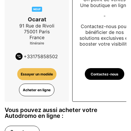
Une boutique en ligne
NEUF
-
Ocarat
91 Rue de Rivoli
Contactez-nous pour
75001
Paris
bénéficier de nos
France
solutions exclusives et
booster votre visibilité
Itinéraire
+
33175858502
Contactez-nous
Essayer un modèle
Acheter en ligne
Vous pouvez aussi acheter votre
Autodromo en ligne :