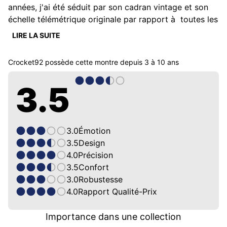
années, j'ai été séduit par son cadran vintage et son 
échelle télémétrique originale par rapport à  toutes les 
échelles tachymètriques que l'on trouve sur la plupart 
LIRE LA SUITE
des chronographes. Des chiffres arabes or rose, un 
bracelet à boucle signée et une typo  vintage. De loin, 
Crocket92
possède cette montre depuis
3 à 10 ans
l'illusion opère. On peut changer le bracelet facilement 
sur un standard 20mms. Une bonne petite montre pas 
3.5
trop large (40mms) même si 38 lui irait mieux pour le 
côté classique.  Tout ça pour une grosse centaine 
d'euros en promotion. De quoi se faire un petit plaisir 
sans se ruiner.
3.0
Émotion
3.5
Design
4.0
Précision
3.5
Confort
3.0
Robustesse
4.0
Rapport Qualité-Prix
Importance dans une collection