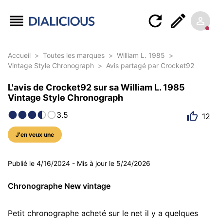
Accueil
>
Toutes les marques
>
William L. 1985
>
Vintage Style Chronograph
>
Avis partagé par Crocket92
L'avis de Crocket92 sur sa William L. 1985
Vintage Style Chronograph
3.5
12
J'en veux une
11 photos
Publié le
4/16/2024
-
Mis à jour le
5/24/2026
Chronographe New vintage
Petit chronographe acheté sur le net il y a quelques 