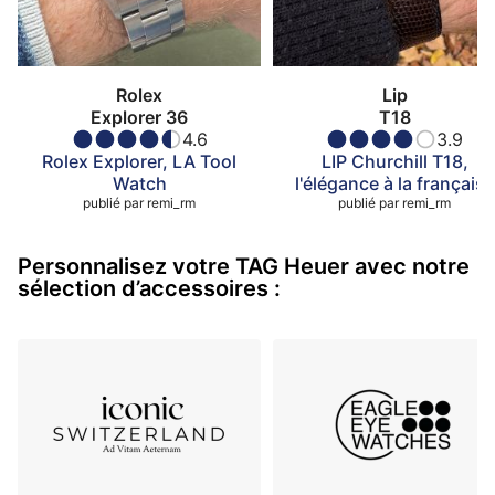
Rolex
Lip
Explorer 36
T18
4.6
3.9
Rolex Explorer, LA Tool
LIP Churchill T18,
Watch
l'élégance à la française
publié par
remi_rm
publié par
remi_rm
Personnalisez votre TAG Heuer avec notre
sélection d’accessoires :