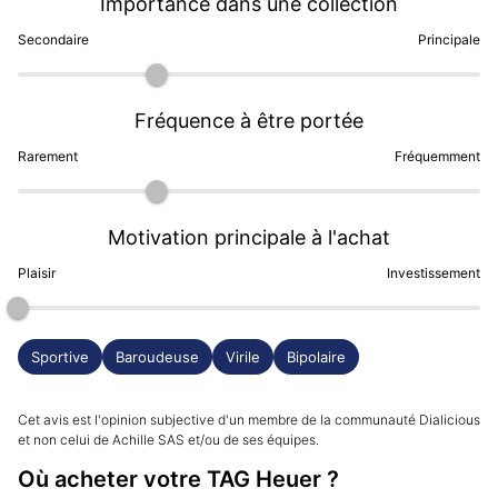
Importance dans une collection
Secondaire
Principale
Et pourtant, j'en suis fan...

Ce cadran bleu soleillé, cette aiguille GMT bleu, la 
Fréquence à être portée
loupe sur la date, et le fait qu'elle passe bien sur 
absolument tout type de bracelet (NATO, Rubber, acier 
Rarement
Fréquemment
d'origine), ce look sportif, c'est ma montre d'été sans 
aucun doute !

Motivation principale à l'achat
Ce cadran, au soleil, est à tomber...

Plaisir
Investissement
Et finalement, une TAG Heuer tout à fait original, dans 
cette configuration plongeuse / GMT, et pour sur un 
modèle qu'on ne voit pas partout 
Sportive
Baroudeuse
Virile
Bipolaire
Cet avis est l'opinion subjective d'un membre de la communauté Dialicious
et non celui de Achille SAS et/ou de ses équipes.
Où acheter votre TAG Heuer ?