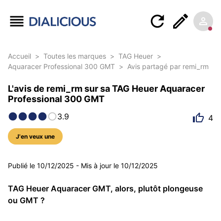
Accueil
>
Toutes les marques
>
TAG Heuer
>
Aquaracer Professional 300 GMT
>
Avis partagé par remi_rm
L'avis de remi_rm sur sa TAG Heuer Aquaracer
Professional 300 GMT
3.9
4
J'en veux une
5 photos
Publié le
10/12/2025
-
Mis à jour le
10/12/2025
TAG Heuer Aquaracer GMT, alors, plutôt plongeuse
ou GMT ?