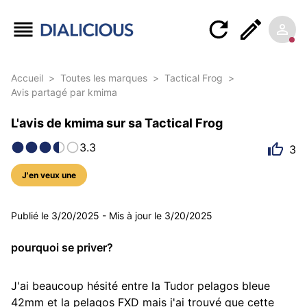
Accueil
>
Toutes les marques
>
Tactical Frog
>
Avis partagé par kmima
L'avis de kmima sur sa Tactical Frog
3.3
3
J'en veux une
5 photos
Publié le
3/20/2025
-
Mis à jour le
3/20/2025
pourquoi se priver?
J'ai beaucoup hésité entre la Tudor pelagos bleue 
42mm et la pelagos FXD mais j'ai trouvé que cette 