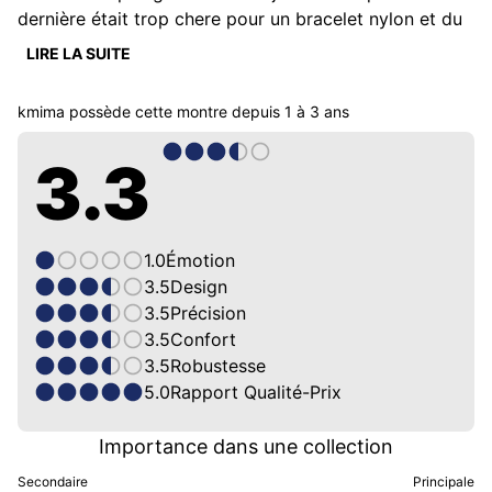
dernière était trop chere pour un bracelet nylon et du 
coup ça m'ennuyait de pas l'avoir .....

LIRE LA SUITE
et j'ai découvert cette marque avec un mouvement 
Seiko et un boîtier de très haute qualité finalement 
kmima
possède cette montre depuis
1 à 3 ans
quasiment le même produit pour 200 % du tarif en 
moins ça aurait été peut-être une autre histoire avec 
3.3
un bracelet acier en tout cas je regrette pas pour 
l'utilisation que j'en fais
1.0
Émotion
3.5
Design
3.5
Précision
3.5
Confort
3.5
Robustesse
5.0
Rapport Qualité-Prix
Importance dans une collection
Secondaire
Principale