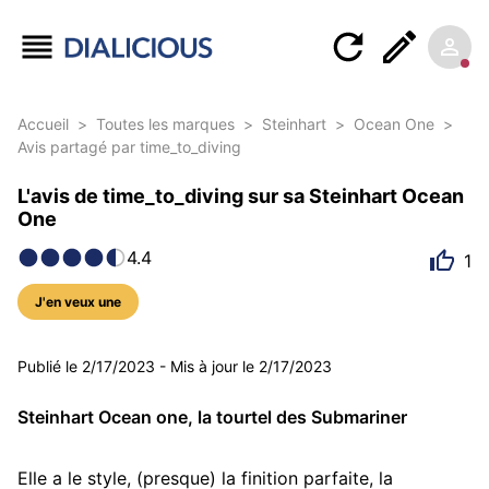
Accueil
>
Toutes les marques
>
Steinhart
>
Ocean One
>
Avis partagé par time_to_diving
L'avis de time_to_diving sur sa Steinhart Ocean
One
4.4
1
J'en veux une
5 photos
Publié le
2/17/2023
-
Mis à jour le
2/17/2023
Steinhart Ocean one, la tourtel des Submariner
Elle a le style, (presque) la finition parfaite, la 