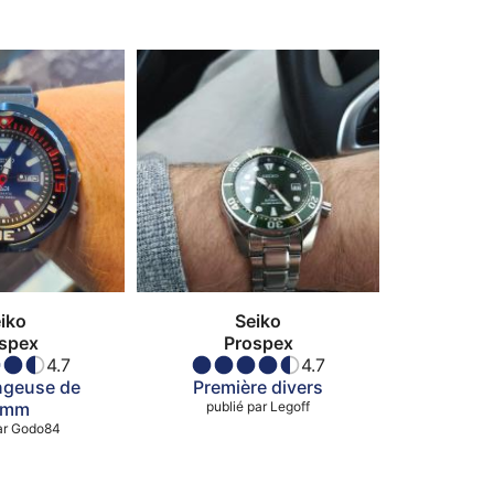
iko
Seiko
spex
Prospex
4.7
4.7
ngeuse de
Première divers
0mm
publié par
Legoff
ar
Godo84