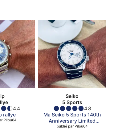
ip
Seiko
llye
5 Sports
4.4
4.8
 rallye
Ma Seiko 5 Sports 140th
ar
Pilou64
Anniversary Limited
publié par
Edition
Pilou64