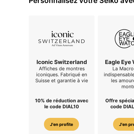
Personnalisez votre Seiko avec
Iconic Switzerland
Eagle Eye
Affiches de montres
La Macro
iconiques. Fabriqué en
indispensabl
Suisse et garantie à vie
les amour
mont
10% de réduction avec
Offre spécia
le code DIAL10
code DIA
J'en profite
J'en pr