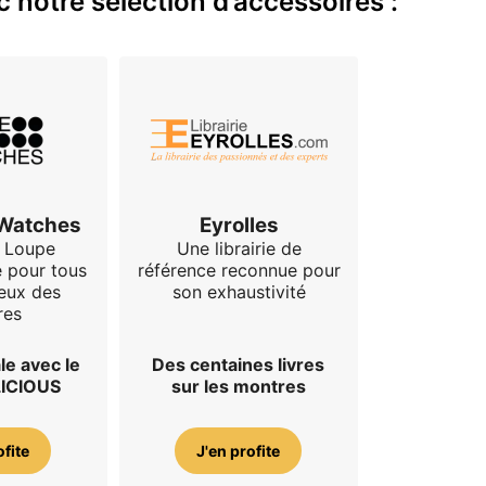
 notre sélection d’accessoires :
 Watches
Eyrolles
 Loupe
Une librairie de
e pour tous
référence reconnue pour
eux des
son exhaustivité
res
le avec le
Des centaines livres
LICIOUS
sur les montres
ofite
J'en profite