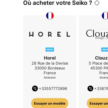
Où acheter votre Seiko ?
NEUF
NEU
Horel
Clouz
28 Rue de la Devise
5 Place de
33000
Bordeaux
45300
Pi
France
Fran
Itinéraire
Itinéra
+
33557772896
+
3367
Essayer un modèle
Essayer un