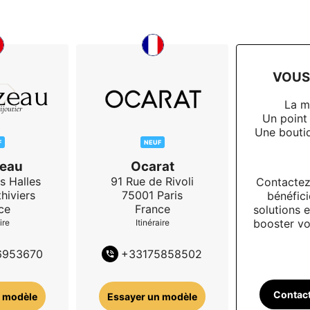
VOUS 
La m
Un point
Une boutiq
F
NEUF
eau
Ocarat
s Halles
91 Rue de Rivoli
Contactez
thiviers
75001
Paris
bénéfici
ce
France
solutions e
booster vot
ire
Itinéraire
6953670
+
33175858502
Contac
 modèle
Essayer un modèle