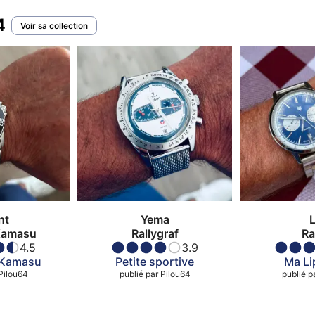
4
Voir sa collection
nt
Yema
L
 Kamasu
Rallygraf
Ra
4.5
3.9
 Kamasu
Petite sportive
Ma Lip
Pilou64
publié par
Pilou64
publié p