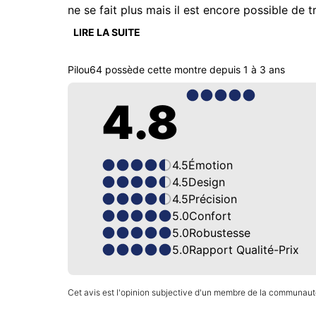
ne se fait plus mais il est encore possible de
saphir. 
LIRE LA SUITE
Pilou64
possède cette montre depuis
1 à 3 ans
4.8
4.5
Émotion
4.5
Design
4.5
Précision
5.0
Confort
5.0
Robustesse
5.0
Rapport Qualité-Prix
Cet avis est l'opinion subjective d'un membre de la communauté