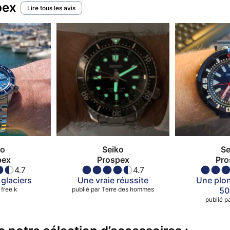
pex
Lire tous les avis
ko
Seiko
Se
pex
Prospex
Pro
4.7
4.7
 glaciers
Une vraie réussite
Une plo
free k
publié par
Terre des hommes
5
publié p