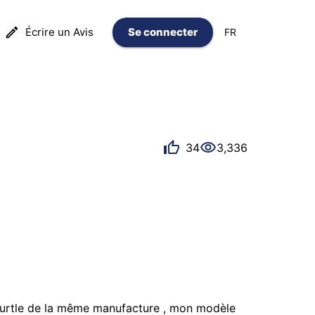
Écrire un Avis
Se connecter
FR
34
3,336
 turtle de la même manufacture , mon modèle 