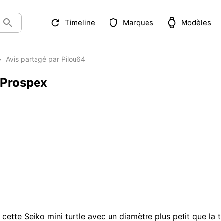
Timeline
Marques
Modèles
>
Avis partagé par Pilou64
o Prospex
ette Seiko mini turtle avec un diamètre plus petit que la