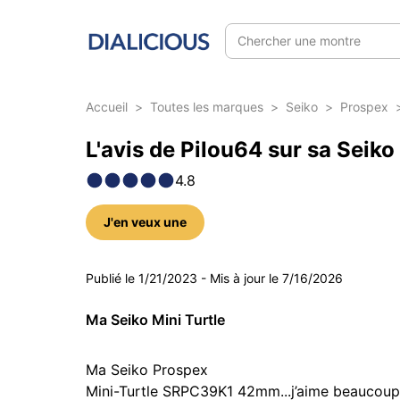
Chercher une montre
Accueil
>
Toutes les marques
>
Seiko
>
Prospex
L'avis de Pilou64 sur sa Seik
4.8
J'en veux une
43 photos
Publié le
1/21/2023
-
Mis à jour le
7/16/2026
Ma Seiko Mini Turtle
Ma Seiko Prospex

Mini-Turtle SRPC39K1 42mm...j’aime beaucoup c