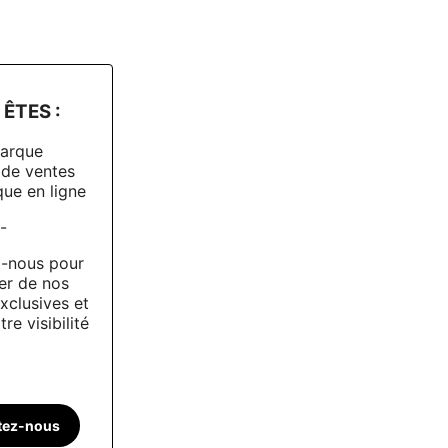
ÊTES :
arque
 de ventes
ue en ligne
-
-nous pour
er de nos
xclusives et
re visibilité
tez-nous