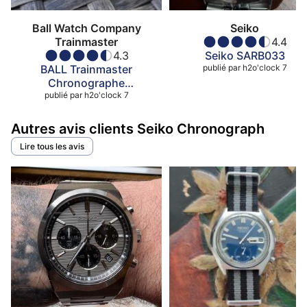
Ball Watch Company
Seiko
Trainmaster
4.4
4.3
Seiko SARB033
BALL Trainmaster
publié par
h2o'clock 7
Chronographe
publié par
Pulsometer
h2o'clock 7
Autres avis clients Seiko Chronograph
Lire tous les avis