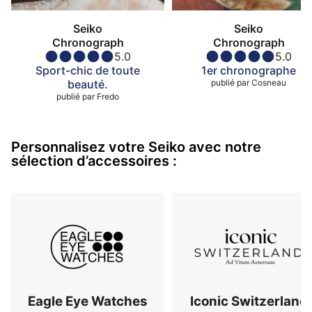
Seiko
Seiko
Chronograph
Chronograph
5.0
5.0
Sport-chic de toute
1er chronographe
beauté.
publié par
Cosneau
publié par
Fredo
Personnalisez votre Seiko avec notre
sélection d’accessoires :
Eagle Eye Watches
Iconic Switzerland