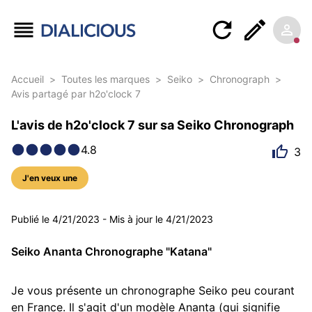
Accueil
>
Toutes les marques
>
Seiko
>
Chronograph
>
Avis partagé par h2o'clock 7
L'avis de h2o'clock 7 sur sa Seiko Chronograph
4.8
3
J'en veux une
5 photos
Publié le
4/21/2023
-
Mis à jour le
4/21/2023
Seiko Ananta Chronographe "Katana"
Je vous présente un chronographe Seiko peu courant 
en France. Il s'agit d'un modèle Ananta (qui signifie 