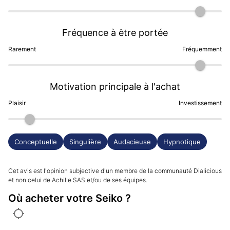
Seiko au design radical, sans concession, inspirée. Elle 
allie tout ce que j'aime dans l'horlogerie: style original, 
savoir faire horloger, haute technicité... Je ne me lasse 
Fréquence à être portée
pas de regarder tous les détails de cette montre.
Rarement
Fréquemment
Motivation principale à l'achat
Plaisir
Investissement
Conceptuelle
Singulière
Audacieuse
Hypnotique
Cet avis est l'opinion subjective d'un membre de la communauté Dialicious
et non celui de Achille SAS et/ou de ses équipes.
Où acheter votre Seiko ?