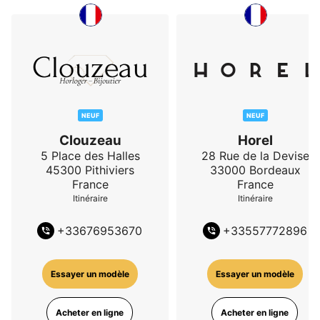
NEUF
NEUF
Clouzeau
Horel
5 Place des Halles
28 Rue de la Devise
45300
Pithiviers
33000
Bordeaux
France
France
Itinéraire
Itinéraire
+
33676953670
+
33557772896
Essayer un modèle
Essayer un modèle
Acheter en ligne
Acheter en ligne