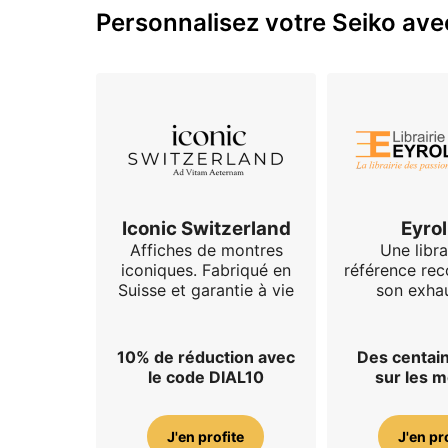
Personnalisez votre Seiko avec
Iconic Switzerland
Eyrol
Affiches de montres
Une libra
iconiques. Fabriqué en
référence re
Suisse et garantie à vie
son exhau
10% de réduction avec
Des centain
le code DIAL10
sur les 
J'en profite
J'en pr