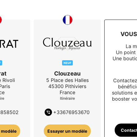
VOUS 
La m
Un point
Une boutiq
F
NEUF
at
Clouzeau
 Rivoli
5 Place des Halles
Contactez
Paris
45300
Pithiviers
bénéfici
ce
France
solutions e
booster vot
ire
Itinéraire
5858502
+
33676953670
Contac
 modèle
Essayer un modèle