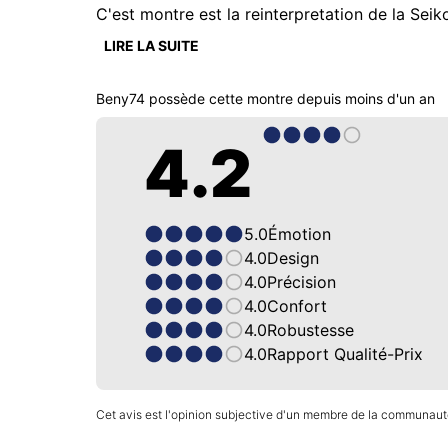
C'est montre est la reinterpretation de la Seiko
Cadran soleillé anthracite magnifique, les inde
LIRE LA SUITE
ressortir.

Beny74
possède cette montre depuis
moins d'un an
Fond de boîte transparent, ce que j'adore.

Réserve de marche 70h, Étanche 20 bar : parfai
4.2
Bracelet brossé avec des touches de polissage 
Elle se fait oublier au porté, le bracelet est a
5.0
Émotion
Le boîtier est en 38, un poil petit à mon goût, 
4.0
Design
4.0
Précision
4.0
Confort
4.0
Robustesse
4.0
Rapport Qualité-Prix
Cet avis est l'opinion subjective d'un membre de la communauté