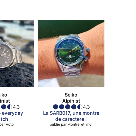
iko
Seiko
inist
Alpinist
4.3
4.3
e everyday
La SARB017, une montre
tch
de caractère !
par
Acto
publié par
Montre_et_moi