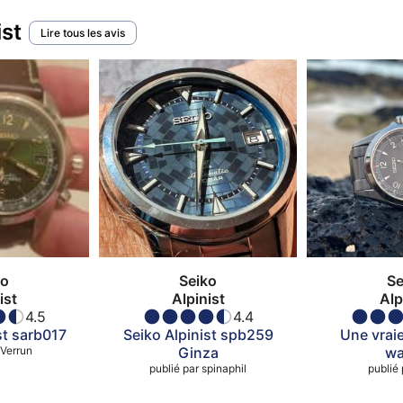
ist
Lire tous les avis
ko
Seiko
Se
ist
Alpinist
Alp
4.5
4.4
st sarb017
Seiko Alpinist spb259
Une vrai
Verrun
Ginza
wa
publié par
spinaphil
publié 