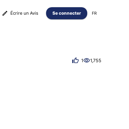
Écrire un Avis
Se connecter
FR
1
1,755