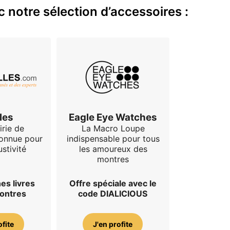
 notre sélection d’accessoires :
les
Eagle Eye Watches
irie de
La Macro Loupe
connue pour
indispensable pour tous
stivité
les amoureux des
montres
es livres
Offre spéciale avec le
montres
code DIALICIOUS
ofite
J'en profite