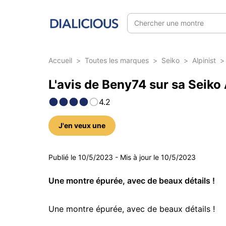
Chercher une montre
Accueil
>
Toutes les marques
>
Seiko
>
Alpinist
>
L'avis de Beny74 sur sa Seiko 
4.2
J'en veux une
4 photos
Publié le
10/5/2023
-
Mis à jour le
10/5/2023
Une montre épurée, avec de beaux détails !
Une montre épurée, avec de beaux détails !
