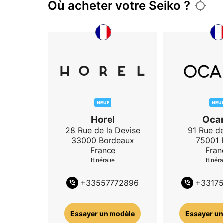
Où acheter votre Seiko ?
NEUF
NEU
Horel
Ocar
28 Rue de la Devise
91 Rue de
33000
Bordeaux
75001
France
Fran
Itinéraire
Itinéra
+
33557772896
+
3317
Essayer un modèle
Essayer un