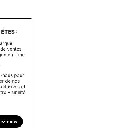
ÊTES :
arque
 de ventes
ue en ligne
-
-nous pour
er de nos
xclusives et
re visibilité
tez-nous