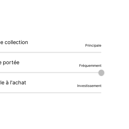
ouleur blanc cassé permet de bien les faire 
 collection
Principale
mple. 

e portée
Fréquemment
ure.

le à l'achat
Investissement