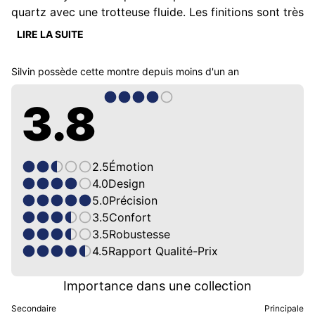
quartz avec une trotteuse fluide. Les finitions sont très 
correctes. Le cadran présente de jolies finitions avec 
LIRE LA SUITE
un rose ni trop pâle ni trop prononcé. 

Un peu de hype rose pour moins de 90 €. 

Silvin
possède cette montre depuis
moins d'un an
. Le même modèle existe en bleu pastel. 
3.8
2.5
Émotion
4.0
Design
5.0
Précision
3.5
Confort
3.5
Robustesse
4.5
Rapport Qualité-Prix
Importance dans une collection
Secondaire
Principale