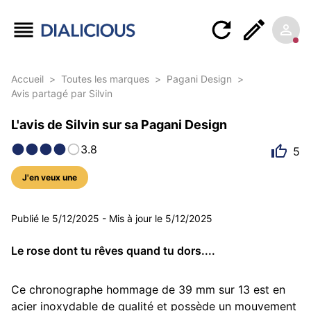
Accueil
>
Toutes les marques
>
Pagani Design
>
Avis partagé par Silvin
L'avis de Silvin sur sa Pagani Design
3.8
5
J'en veux une
5 photos
Publié le
5/12/2025
-
Mis à jour le
5/12/2025
Le rose dont tu rêves quand tu dors....
Ce chronographe hommage de 39 mm sur 13 est en 
acier inoxydable de qualité et possède un mouvement 