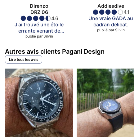
Direnzo
Addiesdive
DRZ 06
4.1
4.6
Une vraie GADA au
J'ai trouvé une étoile
cadran délicat.
errante venant de
publié par
Silvin
publié par
Suisse.
Silvin
Autres avis clients Pagani Design
Lire tous les avis