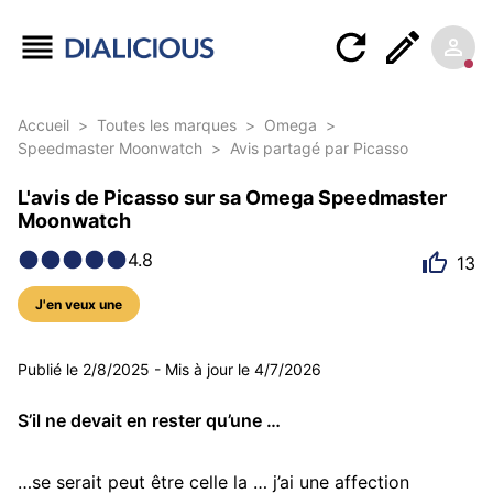
Accueil
>
Toutes les marques
>
Omega
>
Speedmaster Moonwatch
>
Avis partagé par Picasso
L'avis de Picasso sur sa Omega Speedmaster
Moonwatch
4.8
13
J'en veux une
11 photos
Publié le
2/8/2025
-
Mis à jour le
4/7/2026
S’il ne devait en rester qu’une …
…se serait peut être celle la … j’ai une affection 