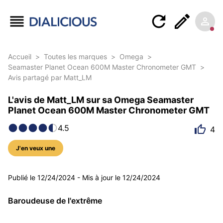
Accueil
>
Toutes les marques
>
Omega
>
Seamaster Planet Ocean 600M Master Chronometer GMT
>
Avis partagé par Matt_LM
L'avis de Matt_LM sur sa Omega Seamaster
Planet Ocean 600M Master Chronometer GMT
4.5
4
J'en veux une
5 photos
Publié le
12/24/2024
-
Mis à jour le
12/24/2024
Baroudeuse de l'extrême