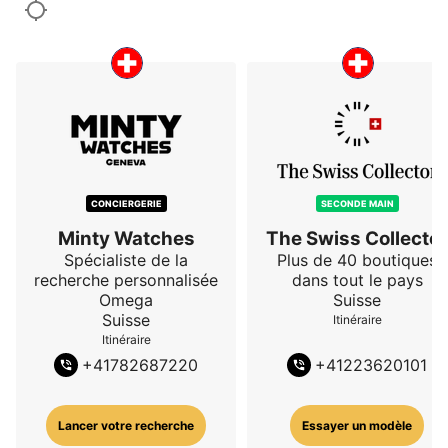
CONCIERGERIE
SECONDE MAIN
Minty Watches
The Swiss Collector
Spécialiste de la
Plus de 40 boutiques
recherche personnalisée
dans tout le pays
Omega
Suisse
Suisse
Itinéraire
Itinéraire
+
41782687220
+
41223620101
Lancer votre recherche
Essayer un modèle