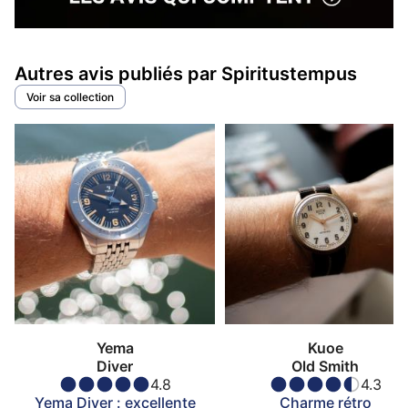
Autres avis publiés par Spiritustempus
Voir sa collection
Yema
Kuoe
Diver
Old Smith
4.8
4.3
Yema Diver : excellente
Charme rétro