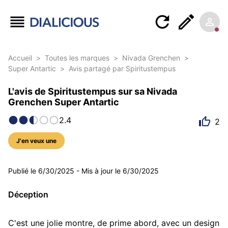
Accueil
>
Toutes les marques
>
Nivada Grenchen
>
Super Antartic
>
Avis partagé par Spiritustempus
L'avis de Spiritustempus sur sa Nivada
Grenchen Super Antartic
2.4
2
J'en veux une
5 photos
Publié le
6/30/2025
-
Mis à jour le
6/30/2025
Déception
C'est une jolie montre, de prime abord, avec un design 