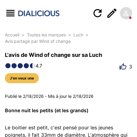
Accueil
>
Toutes les marques
>
Luch
>
Avis partagé par Wind of change
L'avis de Wind of change sur sa Luch
4.7
3
J'en veux une
5 photos
Publié le
2/18/2026
-
Mis à jour le
2/18/2026
Bonne nuit les petits (et les grands)
Le boitier est petit, c'est pensé pour les jeunes 
poignets, il fait 33mm de diamètre. L'atmosphère qui 