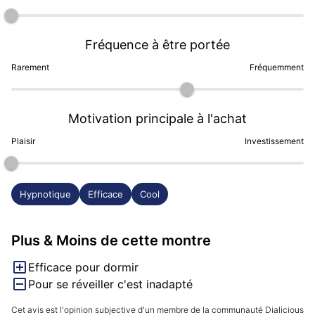
serait "Bonne nuit les petits" mais pour ceux qui ont 
grandi depuis on écoutera  "Bonne nuit à ceux qui 
vont se coucher" de Kino 
Fréquence à être portée
https://www.youtube.com/watch?v=LRPmZ_ALkmY.5

Rarement
Fréquemment
Adjectifs : Apaisante, calme, nocturne, mignonne, 
onirique
Motivation principale à l'achat
Plaisir
Investissement
Hypnotique
Efficace
Cool
Plus & Moins de cette montre
Efficace pour dormir
Pour se réveiller c'est inadapté
Cet avis est l'opinion subjective d'un membre de la communauté Dialicious