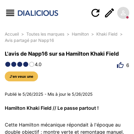
Accueil
>
Toutes les marques
>
Hamilton
>
Khaki Field
>
Avis partagé par Napp16
L'avis de Napp16 sur sa Hamilton Khaki Field
4.0
6
J'en veux une
9 photos
Publié le
5/26/2025
-
Mis à jour le
5/26/2025
Hamilton Khaki Field // Le passe partout !
Cette Hamilton mécanique répondait à l'époque au 
double objectif : montre verte et remontage manuel. 
