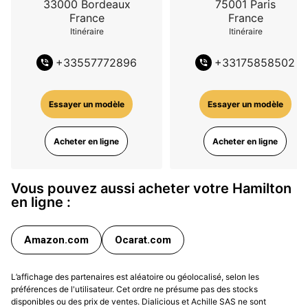
33000
Bordeaux
75001
Paris
France
France
Itinéraire
Itinéraire
+
33557772896
+
33175858502
Essayer un modèle
Essayer un modèle
Acheter en ligne
Acheter en ligne
Vous pouvez aussi acheter votre Hamilton
en ligne :
Amazon.com
Ocarat.com
L’affichage des partenaires est aléatoire ou géolocalisé, selon les
préférences de l'utilisateur. Cet ordre ne présume pas des stocks
disponibles ou des prix de ventes. Dialicious et Achille SAS ne sont