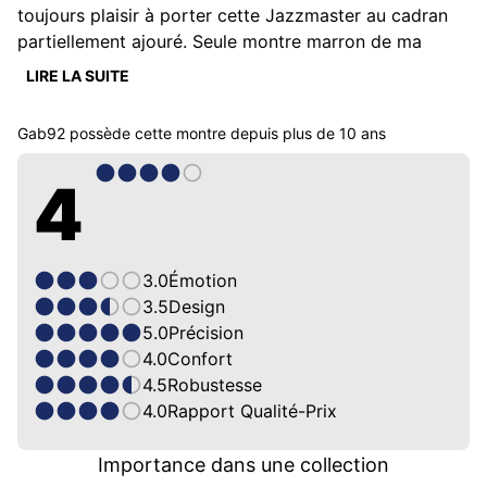
toujours plaisir à porter cette Jazzmaster au cadran 
partiellement ajouré. Seule montre marron de ma 
collection, j'adore le soleillage et la manière avec 
LIRE LA SUITE
laquelle la lumière vient mettre en valeur chaque 
élement du cadran.

Gab92
possède cette montre depuis
plus de 10 ans
Une montre que je porte régulièrement et que 
j'apprécie pour sa précision, pas une révision et elle 
4
est toujours aussi précise !
3.0
Émotion
3.5
Design
5.0
Précision
4.0
Confort
4.5
Robustesse
4.0
Rapport Qualité-Prix
Importance dans une collection