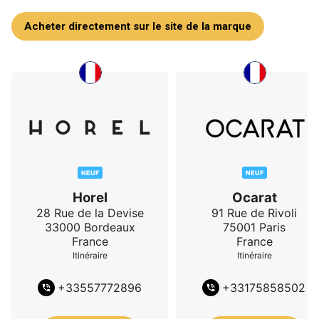
Acheter directement sur le site de la marque
NEUF
NEUF
Horel
Ocarat
28 Rue de la Devise
91 Rue de Rivoli
33000
Bordeaux
75001
Paris
France
France
Itinéraire
Itinéraire
+
33557772896
+
33175858502