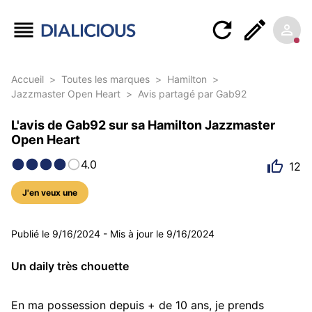
Accueil
>
Toutes les marques
>
Hamilton
>
Jazzmaster Open Heart
>
Avis partagé par Gab92
L'avis de Gab92 sur sa Hamilton Jazzmaster
Open Heart
4.0
12
J'en veux une
5 photos
Publié le
9/16/2024
-
Mis à jour le
9/16/2024
Un daily très chouette
En ma possession depuis + de 10 ans, je prends 