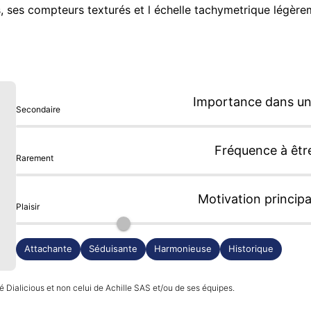
és, ses compteurs texturés et l échelle tachymetrique légèr
Importance dans une
Secondaire
Fréquence à êtr
Rarement
Motivation principa
Plaisir
Attachante
Séduisante
Harmonieuse
Historique
 Dialicious et non celui de Achille SAS et/ou de ses équipes.