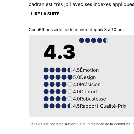
cadran est très joli avec ses indexes appliqu
LIRE LA SUITE
Coco69
possède cette montre depuis
3 à 10 ans
4.3
4.5
Émotion
5.0
Design
4.0
Précision
4.0
Confort
4.0
Robustesse
4.5
Rapport Qualité-Prix
Cet avis est l'opinion subjective d'un membre de la communauté