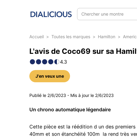
Chercher une montre
Accueil
>
Toutes les marques
>
Hamilton
>
Americ
L'avis de Coco69 sur sa Hami
4.3
J'en veux une
5 photos
Publié le
2/6/2023
-
Mis à jour le
2/6/2023
Un chrono automatique légendaire
Cette pièce est la réédition d un des premiers
40mm et son étanchéité 100m  la rend très vers