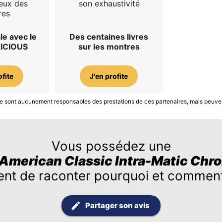
eux des
son exhaustivité
res
le avec le
Des centaines livres
LICIOUS
sur les montres
ofite
J'en profite
S ne sont aucunement responsables des prestations de ces partenaires, mais peuve
Vous possédez une
American Classic Intra-Matic Chr
ent de raconter pourquoi et comment
Partager son avis