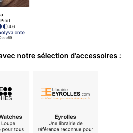
a
Pilot
4.6
polyvalente
Coco69
vec notre sélection d’accessoires :
 Watches
Eyrolles
 Loupe
Une librairie de
e pour tous
référence reconnue pour