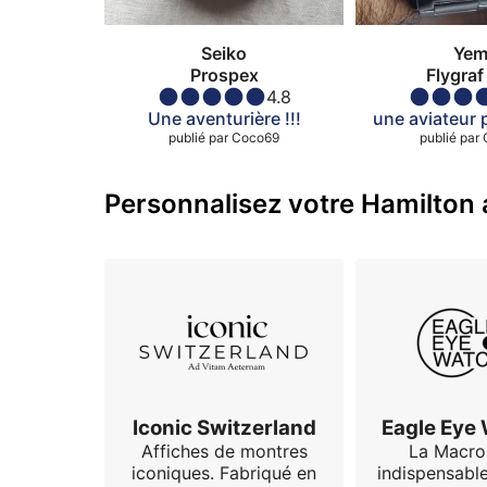
Seiko
Yem
Prospex
Flygraf 
4.8
Une aventurière !!!
une aviateur 
publié par
Coco69
publié par
Personnalisez votre Hamilton a
Iconic Switzerland
Eagle Eye
Affiches de montres
La Macro
iconiques. Fabriqué en
indispensabl