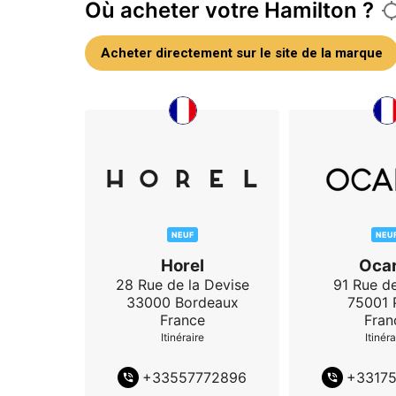
Où acheter votre Hamilton ?
Acheter directement sur le site de la marque
NEUF
NEU
Horel
Ocar
28 Rue de la Devise
91 Rue de
33000
Bordeaux
75001
France
Fran
Itinéraire
Itinéra
+
33557772896
+
3317