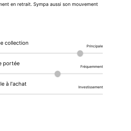
ement en retrait. Sympa aussi son mouvement 
Hamilton dérivé du 7750 que l on sent vivre au poignet. En résumé une montre polyvalente et attachante avec une belle présence. 
 collection
Principale
e portée
Fréquemment
le à l'achat
Investissement