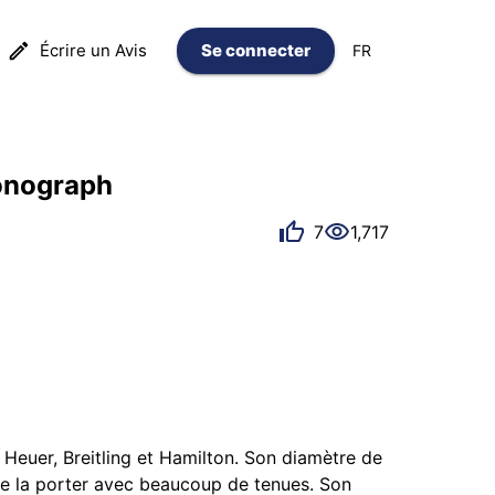
Écrire un Avis
Se connecter
FR
ronograph
7
1,717
Heuer, Breitling et Hamilton. Son diamètre de 
 de la porter avec beaucoup de tenues. Son 