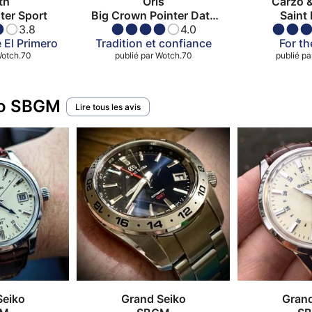
th
Oris
Carzo &
er Sport
Big Crown Pointer Date
Saint 
3.8
80TH Anniversary
4.0
 El Primero
Tradition et confiance
For th
otch.70
publié par
Wotch.70
publié pa
iko SBGM
Lire tous les avis
Seiko
Grand Seiko
Grand