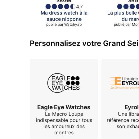
SBGM
SB
4.7
Ma dress watch à la
La plus bell
sauce nippone
du mar
publié par
Watchyab
publié par
Mon
Personnalisez votre Grand Seik
Eagle Eye Watches
Eyrol
La Macro Loupe
Une libra
indispensable pour tous
référence re
les amoureux des
son exhau
montres