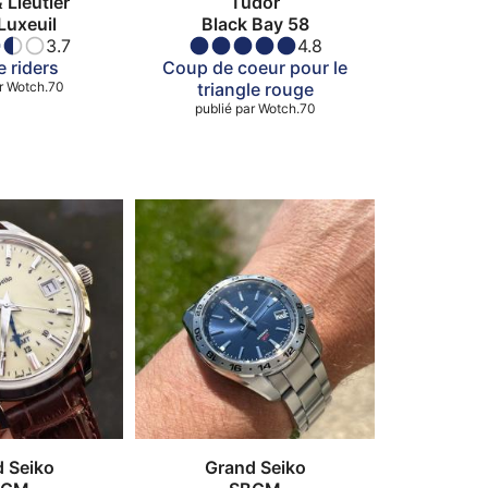
 Lieutier
Tudor
Luxeuil
Black Bay 58
3.7
4.8
e riders
Coup de coeur pour le
r
Wotch.70
triangle rouge
publié par
Wotch.70
 Seiko
Grand Seiko