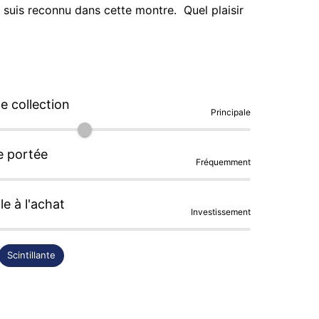
suis reconnu dans cette montre.  Quel plaisir 
sobriété alors qu'il comporte de nombreuses 
 collection
Principale
e portée
Fréquemment
le à l'achat
Investissement
Scintillante