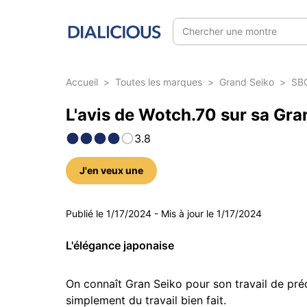
Chercher une montre
Accueil
>
Toutes les marques
>
Grand Seiko
>
SB
L'avis de Wotch.70 sur sa Gr
3.8
J'en veux une
5 photos
Publié le
1/17/2024
-
Mis à jour le
1/17/2024
L'élégance japonaise
On connaît Gran Seiko pour son travail de préc
simplement du travail bien fait.  
