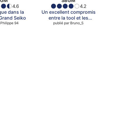
BGM
SBGM
4.6
4.2
que dans la
Un excellent compromis
 Grand Seiko
entre la tool et les
Philippe 94
publié par
finitions +++
Bruno_S