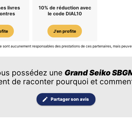
es livres
10% de réduction avec
montres
le code DIAL10
ofite
J'en profite
S ne sont aucunement responsables des prestations de ces partenaires, mais peuve
us possédez une
Grand Seiko SBG
ent de raconter pourquoi et comment
Partager son avis