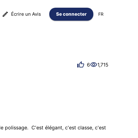
Écrire un Avis
Se connecter
FR
6
1,715
olissage.  C'est élégant, c'est classe, c'est 