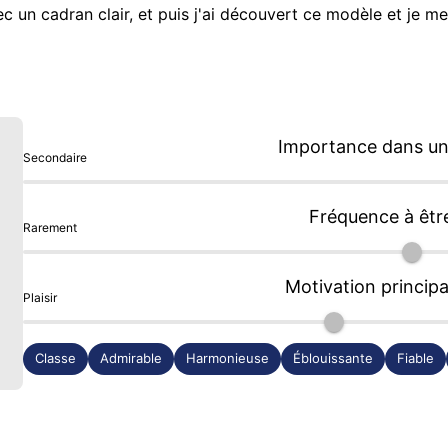
 un cadran clair, et puis j'ai découvert ce modèle et je me 
roités, l'équilibre du cadran qui dégage une impression de 
un très beau saphir vous met en confiance.  

Importance dans une
Secondaire
Fréquence à êtr
Rarement
Motivation principa
Plaisir
Classe
Admirable
Harmonieuse
Éblouissante
Fiable