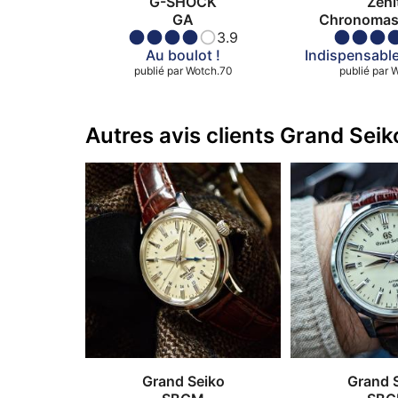
G-SHOCK
Zeni
GA
Chronomast
3.9
Au boulot !
Indispensable
publié par
Wotch.70
publié par
W
Autres avis clients Grand Se
Grand Seiko
Grand 