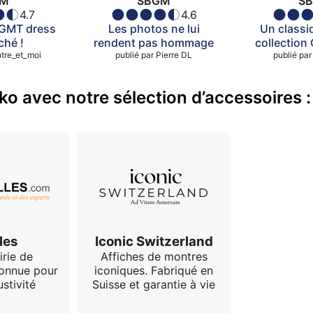
GM
SBGM
S
4.7
4.6
e GMT dress
Les photos ne lui
Un classi
ché !
rendent pas hommage
collection
tre_et_moi
publié par
Pierre DL
publié par
o avec notre sélection d’accessoires :
les
Iconic Switzerland
irie de
Affiches de montres
connue pour
iconiques. Fabriqué en
stivité
Suisse et garantie à vie