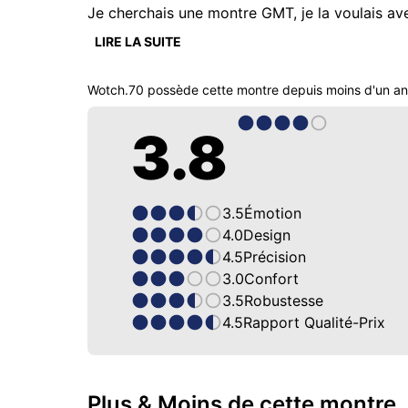
Je cherchais une montre GMT, je la voulais avec
de regarder l'aiguille GMT bleue, les index mi
LIRE LA SUITE
indications.  Son mouvement visible à travers 
C'est classe, tout simplement.  
Wotch.70
possède cette montre depuis
moins d'un an
3.8
3.5
Émotion
4.0
Design
4.5
Précision
3.0
Confort
3.5
Robustesse
4.5
Rapport Qualité-Prix
Plus & Moins de cette montre