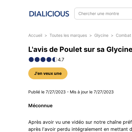
Chercher une montre
Accueil
>
Toutes les marques
>
Glycine
>
Combat
L'avis de Poulet sur sa Glyci
4.7
J'en veux une
5 photos
Publié le
7/27/2023
-
Mis à jour le
7/27/2023
Méconnue
Après avoir vu une vidéo sur notre chaîne pré
après l'avoir perdu intégralement en mettant de