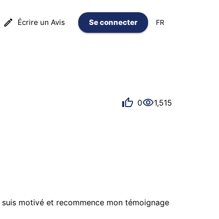
Écrire un Avis
Se connecter
FR
0
1,515
 le suis motivé et recommence mon témoignage 