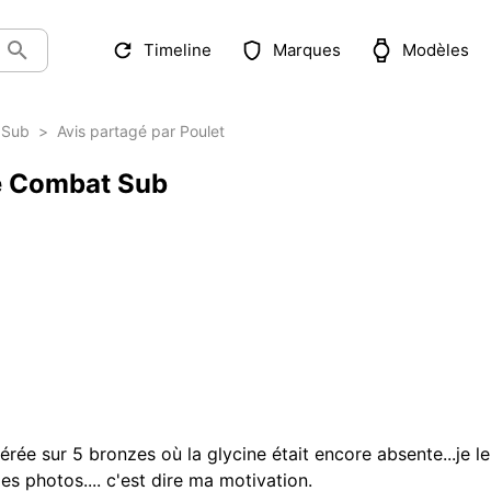
Timeline
Marques
Modèles
 Sub
>
Avis partagé par Poulet
ne Combat Sub
férée sur 5 bronzes où la glycine était encore absente...je
s photos.... c'est dire ma motivation.
