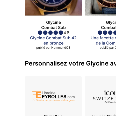
Glycine
Glyc
Combat Sub
Combat
4.8
Glycine Combat Sub 42
Une facette
en bronze
de la Com
publié par
HammondC3
publié par
Personnalisez votre Glycine av