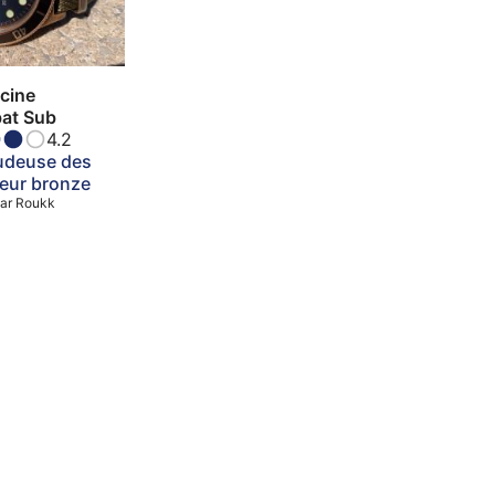
cine
at Sub
4.2
udeuse des
eur bronze
ar
Roukk