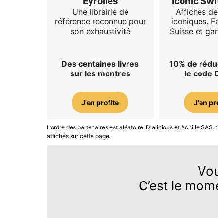
Eyrolles
Iconic Swi
Une librairie de
Affiches d
référence reconnue pour
iconiques. F
son exhaustivité
Suisse et gar
Des centaines livres
10% de rédu
sur les montres
le code 
J'en profite
J'en pr
L’ordre des partenaires est aléatoire. Dialicious et Achille SA
affichés sur cette page.
Vo
C’est le mom