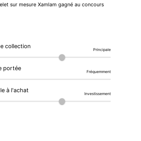
acelet sur mesure Xamlam gagné au concours 
 anciennes je suis incapable de revendre 
 collection
Principale
e portée
Fréquemment
le à l'achat
Investissement