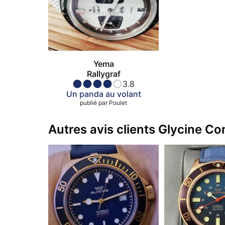
Yema
Rallygraf
3.8
Un panda au volant
publié par
Poulet
Autres avis clients Glycine C