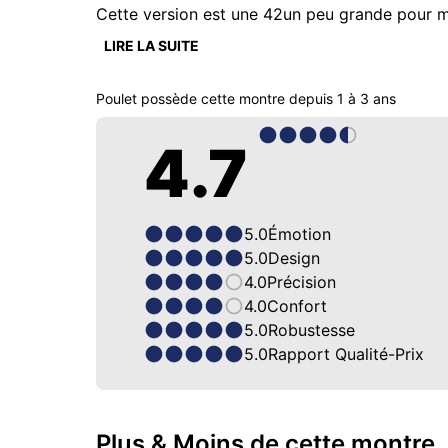
Cette version est une 42un peu grande pour mo
de la chaîne 

LIRE LA SUITE
Cette montre à pris 68% en valeur mais sans 
quoi que ce soit.
Poulet
possède cette montre depuis
1 à 3 ans
4.7
5.0
Émotion
5.0
Design
4.0
Précision
4.0
Confort
5.0
Robustesse
5.0
Rapport Qualité-Prix
Plus & Moins de cette montre