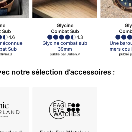
ine
Glycine
Gly
 Sub
Combat Sub
Comb
4.6
4.3
 méconnue
Glycine combat sub
Une baro
bat Sub
39mm
mers coul
Olivier.B
publié par
Julien.P
publié p
ec notre sélection d’accessoires :