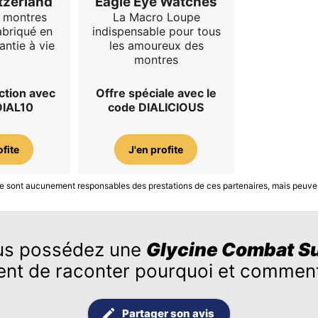
tzerland
Eagle Eye Watches
e montres
La Macro Loupe
abriqué en
indispensable pour tous
antie à vie
les amoureux des
montres
ction avec
Offre spéciale avec le
DIAL10
code DIALICIOUS
ofite
J'en profite
S ne sont aucunement responsables des prestations de ces partenaires, mais peuve
us possédez une
Glycine Combat S
ent de raconter pourquoi et comment
Partager son avis