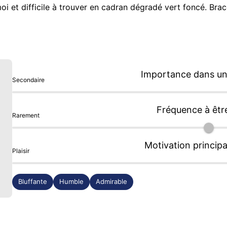
i et difficile à trouver en cadran dégradé vert foncé. Br
importance puisqu'en matière de montres comme de voitures
Importance dans une
Secondaire
Fréquence à êtr
Rarement
Motivation principa
Plaisir
Bluffante
Humble
Admirable