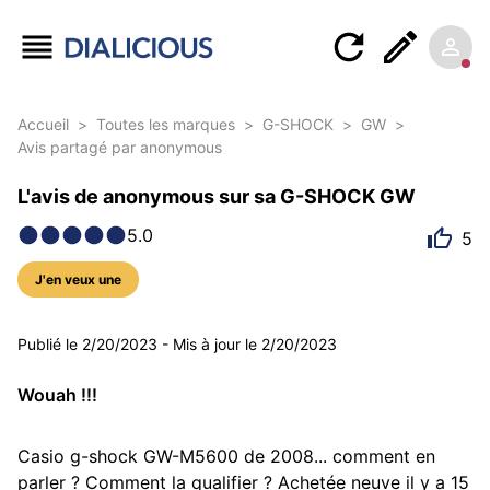
Accueil
>
Toutes les marques
>
G-SHOCK
>
GW
>
Avis partagé par anonymous
L'avis de anonymous sur sa G-SHOCK GW
5.0
5
J'en veux une
5 photos
Publié le
2/20/2023
-
Mis à jour le
2/20/2023
Wouah !!!
Casio g-shock GW-M5600 de 2008... comment en 
parler ? Comment la qualifier ? Achetée neuve il y a 15 