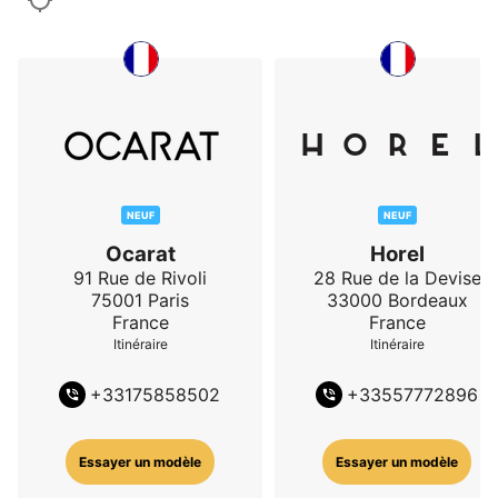
NEUF
NEUF
Ocarat
Horel
91 Rue de Rivoli
28 Rue de la Devise
75001
Paris
33000
Bordeaux
France
France
Itinéraire
Itinéraire
+
33175858502
+
33557772896
Essayer un modèle
Essayer un modèle