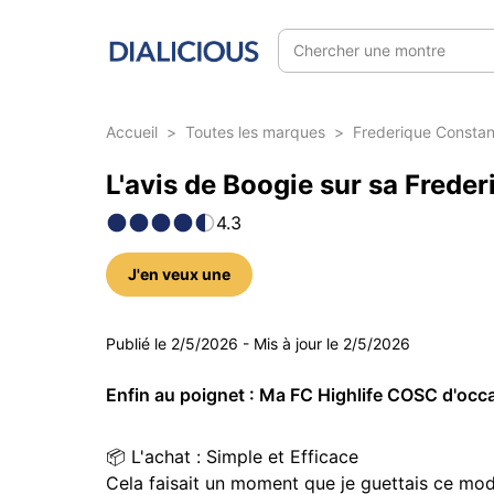
Chercher une montre
Accueil
>
Toutes les marques
>
Frederique Constan
L'avis de Boogie sur sa Fred
4.3
J'en veux une
5 photos
Publié le
2/5/2026
-
Mis à jour le
2/5/2026
Enfin au poignet : Ma FC Highlife COSC d'occ
📦 L'achat : Simple et Efficace

Cela faisait un moment que je guettais ce modèl