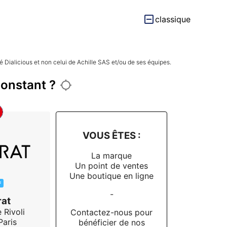
classique
Le petit plus : Le système de bracelet interchangeable sans outil. 
 Dialicious et non celui de Achille SAS et/ou de ses équipes.
Constant ?
VOUS ÊTES :
La marque
Un point de ventes
Une boutique en ligne
F
-
at
 Rivoli
Contactez-nous pour
Paris
bénéficier de nos