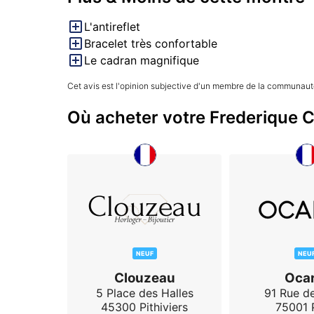
jour).

L'antireflet
Bracelet très confortable
Réserve de marche : 38 heures.

Le cadran magnifique
Cet avis est l'opinion subjective d'un membre de la communauté
Où acheter votre Frederique 
NEUF
NEU
Clouzeau
Ocar
5 Place des Halles
91 Rue de
45300
Pithiviers
75001