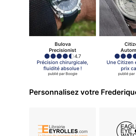
Bulova
Citi
Precisionist
Autom
4.7
Précision chirurgicale,
Une Citizen 
fluidité absolue !
prix c
publié par
Boogie
publié par
Personnalisez votre Frederiqu