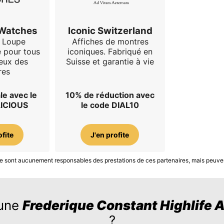
 Watches
Iconic Switzerland
 Loupe
Affiches de montres
e pour tous
iconiques. Fabriqué en
eux des
Suisse et garantie à vie
res
le avec le
10% de réduction avec
LICIOUS
le code DIAL10
ofite
J'en profite
S ne sont aucunement responsables des prestations de ces partenaires, mais peuve
 une
Frederique Constant Highlife
?