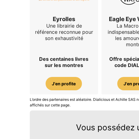
Eyrolles
Eagle Eye
Une librairie de
La Macro
référence reconnue pour
indispensabl
son exhaustivité
les amour
mont
Des centaines livres
Offre spécia
sur les montres
code DIA
J'en profite
J'en pr
L’ordre des partenaires est aléatoire. Dialicious et Achille SA
affichés sur cette page.
Vous possédez