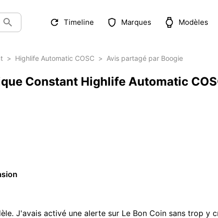
Timeline
Marques
Modèles
t
>
Highlife Automatic COSC
>
Avis partagé par Boogie
erique Constant Highlife Automatic CO
asion
e. J'avais activé une alerte sur Le Bon Coin sans trop y cro