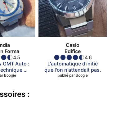
ndia
Casio
n Forma
Edifice
4.5
4.6
ly GMT Auto :
L'automatique d'initié
technique au
que l'on n'attendait pas.
ar
gnet
Boogie
publié par
Boogie
ssoires :