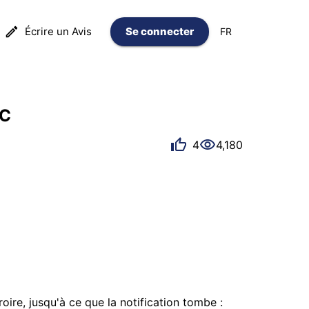
Écrire un Avis
Se connecter
FR
SC
4
4,180
ire, jusqu'à ce que la notification tombe : 