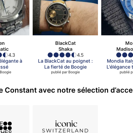
zen
BlackCat
Mo
atic
Shaka
Madiso
4.3
4.5
élégante à
La BlackCat au poignet :
​Mondia Ita
assé
La fierté de Boogie
L'élégance 
Boogie
publié par
Boogie
publié p
poi
e Constant avec notre sélection d’acce