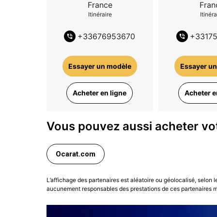
France
Fran
Itinéraire
Itinéra
+
33676953670
+
3317
Essayer un modèle
Essayer un
Acheter en ligne
Acheter e
Vous pouvez aussi acheter vot
Ocarat.com
L’affichage des partenaires est aléatoire ou géolocalisé, selon 
aucunement responsables des prestations de ces partenaires ma