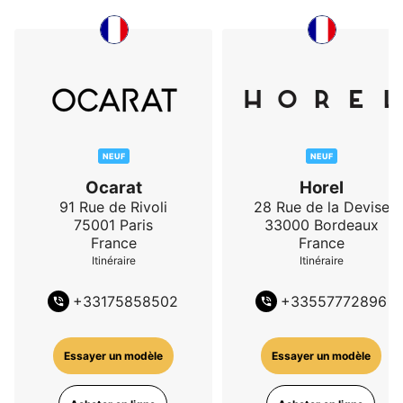
NEUF
NEUF
Ocarat
Horel
91 Rue de Rivoli
28 Rue de la Devise
75001
Paris
33000
Bordeaux
France
France
Itinéraire
Itinéraire
+
33175858502
+
33557772896
Essayer un modèle
Essayer un modèle