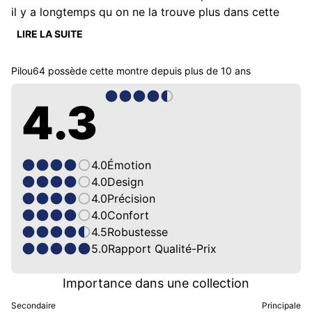
il y a longtemps qu on ne la trouve plus dans cette 
configuration en France et en Europe...Ça fait des 
LIRE LA SUITE
années que j’ai cette plongeuse et à part changer la 
pile tous les trois ans je n’ai jamais eu de problème  j’y 
Pilou64
possède cette montre depuis
plus de 10 ans
suis très attaché ,elle est solide et robuste et même 
avec les 43mm de diamètre avec ses cornes arrondies 
4.3
et courtes ça ne choque pas au poignet, elle a une 
couronne vissée et son étanchéité est de 20 ATM
4.0
Émotion
4.0
Design
4.0
Précision
4.0
Confort
4.5
Robustesse
5.0
Rapport Qualité-Prix
Importance dans une collection
Secondaire
Principale