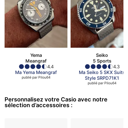
Yema
Seiko
Meangraf
5 Sports
4.4
4.3
Ma Yema Meangraf
Ma Seiko 5 SKX Suits
publié par
Pilou64
Style SRPD71K1
publié par
Pilou64
Personnalisez votre Casio avec notre
sélection d’accessoires :