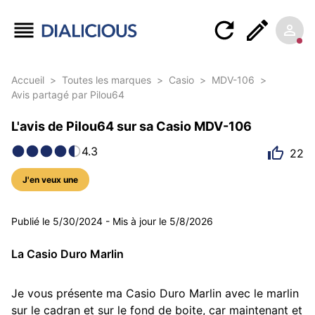
Accueil
>
Toutes les marques
>
Casio
>
MDV-106
>
Avis partagé par Pilou64
L'avis de Pilou64 sur sa Casio MDV-106
4.3
22
J'en veux une
26 photos
Publié le
5/30/2024
-
Mis à jour le
5/8/2026
La Casio Duro Marlin
Je vous présente ma Casio Duro Marlin avec le marlin 
sur le cadran et sur le fond de boite, car maintenant et 