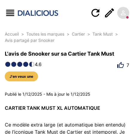
Accueil
>
Toutes les marques
>
Cartier
>
Tank Must
>
Avis partagé par Snooker
L'avis de Snooker sur sa Cartier Tank Must
4.6
7
J'en veux une
5 photos
Publié le
1/12/2025
-
Mis à jour le
1/12/2025
CARTIER TANK MUST XL AUTOMATIQUE
Ce modèle extra large (et automatique bien entendu) 
de l’iconique Tank Must de Cartier est intemporel. Je 