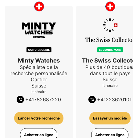
CONCIERGERIE
SECONDE MAIN
Minty Watches
The Swiss Collector
Spécialiste de la
Plus de 40 boutiques
recherche personnalisée
dans tout le pays
Cartier
Suisse
Suisse
Itinéraire
Itinéraire
+
41782687220
+
41223620101
Lancer votre recherche
Essayer un modèle
Acheter en ligne
Acheter en ligne