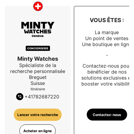
VOUS ÊTES :
La marque
Un point de ventes
Une boutique en ligne
CONCIERGERIE
-
Minty Watches
Spécialiste de la
Contactez-nous pour
recherche personnalisée
bénéficier de nos
Breguet
solutions exclusives et
Suisse
booster votre visibilité
Itinéraire
+
41782687220
Contactez-nous
Lancer votre recherche
Acheter en ligne