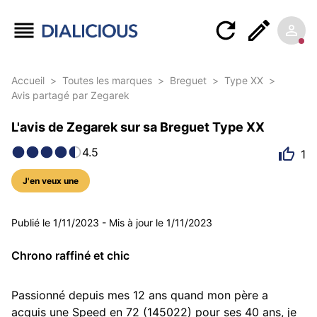
Accueil
>
Toutes les marques
>
Breguet
>
Type XX
>
Avis partagé par Zegarek
L'avis de Zegarek sur sa Breguet Type XX
4.5
1
J'en veux une
5 photos
Publié le
1/11/2023
-
Mis à jour le
1/11/2023
Chrono raffiné et chic
Passionné depuis mes 12 ans quand mon père a 
acquis une Speed en 72 (145022) pour ses 40 ans, je 