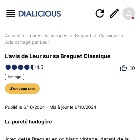
Accueil
>
Toutes les marques
>
Breguet
>
Classique
>
Avis partagé par Leur
L'avis de Leur sur sa Breguet Classique
4.5
10
Vintage
J'en veux une
5 photos
Publié le
6/10/2024
-
Mis à jour le
6/10/2024
La pureté horlogère
Avec cette Breguet en or blanc vintage, datant de la 